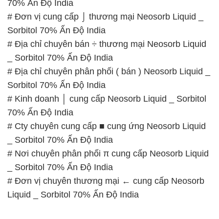
# Địa chỉ chuyên phân phối ( bán ) Neosorb Liquid _
Sorbitol 70% Ấn Độ India
# Kinh doanh │ cung cấp Neosorb Liquid _ Sorbitol
70% Ấn Độ India
# Cty chuyên cung cấp ■ cung ứng Neosorb Liquid
_ Sorbitol 70% Ấn Độ India
# Nơi chuyên phân phối π cung cấp Neosorb Liquid
_ Sorbitol 70% Ấn Độ India
# Đơn vị chuyên thương mại ← cung cấp Neosorb
Liquid _ Sorbitol 70% Ấn Độ India
📞
PHÒNG KINH DOANH – CÔNG TY HÓA CHẤT
ĐẮC TRƯỜNG PHÁT
🌐
🌐 Website: https://hoachatxulynuoc.com/
📞 Hotline: