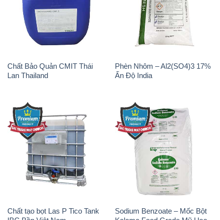
Chất Bảo Quản CMIT Thái
Phèn Nhôm – Al2(SO4)3 17%
Lan Thailand
Ấn Độ India
Chất tạo bọt Las P Tico Tank
Sodium Benzoate – Mốc Bột
IBC Bồn Việt Nam
Kalama Food Grade Mỹ Usa