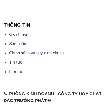
Giới thiệu
Sản phẩm
Chính sách và quy định chung
Tin tức
Liên hệ
📞
PHÒNG KINH DOANH - CÔNG TY HÓA CHẤT
ĐẮC TRƯỜNG PHÁT
🌐
🌐 Website: https://hoachatxulynuoc.com/
📞 Hotline: - 0933.920.505 - 028.3504.5555
- 028.3756.1835 - 028.3756.1840 - 028.3756.1841-
028.3756.1842