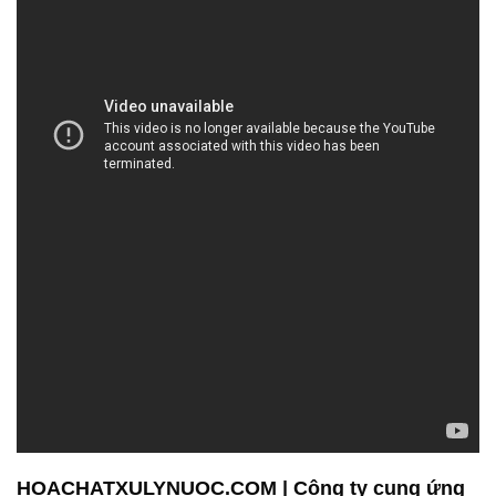
HOACHATXULYNUOC.COM | Công ty cung ứng
& phân phối hóa chất tại Thành phố Hồ Chí Minh
Công ty Hóa Chất Đắc Trường Phát là đơn vị
chuyên cung cấp và phân phối hóa chất chất lượng
cao, đặc biệt trong lĩnh vực phụ gia tạo bê tông.