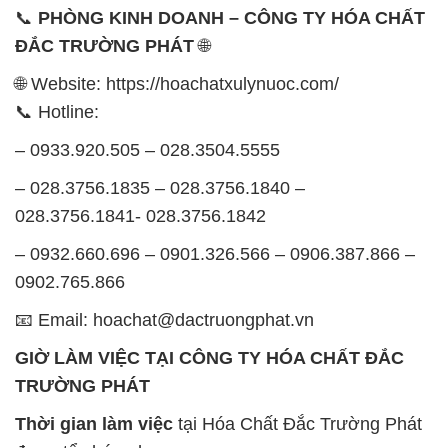
– 0933.920.505 – 028.3504.5555
– 028.3756.1835 – 028.3756.1840 –
028.3756.1841- 028.3756.1842
– 0932.660.696 – 0901.326.566 – 0906.387.866 –
0902.765.866
📧 Email: hoachat@dactruongphat.vn
GIỜ LÀM VIỆC TẠI CÔNG TY HÓA CHẤT ĐẮC
TRƯỜNG PHÁT
Thời gian làm việc
tại Hóa Chất Đắc Trường Phát
được tổ chức như sau:
Thứ 2 đến thứ 6: Buổi sáng: từ 8h đến 11h – Buổi
chiều: từ 12h30 đến 17h
Thứ 7: Buổi sáng: từ 8h đến 11h – Buổi chiều: từ