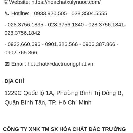
- 0932.660.696 - 0901.326.566 - 0906.387.866 -
0902.765.866
📧 Email: hoachat@dactruongphat.vn
ĐỊA CHỈ
1229C Quốc lộ 1A, Phường Bình Trị Đông B,
Quận Bình Tân, TP. Hồ Chí Minh
CÔNG TY XNK TM SX HÓA CHẤT ĐẮC TRƯỜNG
PHÁT
Công ty Hóa Chất Đắc Trường Phát tự hào là một
đơn vị hàng đầu trong lĩnh vực kinh doanh, phân phối
các loại hóa chất công nghiệp tại TP. Hồ Chí Minh.