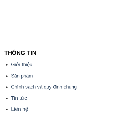
THÔNG TIN
Giới thiệu
Sản phẩm
Chính sách và quy định chung
Tin tức
Liên hệ
📞
PHÒNG KINH DOANH - CÔNG TY HÓA CHẤT
ĐẮC TRƯỜNG PHÁT
🌐
🌐 Website: https://hoachatxulynuoc.com/