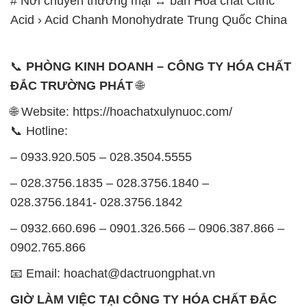
ĐẮC TRƯỜNG PHÁT
🌐
🌐 Website: https://hoachatxulynuoc.com/
📞 Hotline:
– 0933.920.505 – 028.3504.5555
– 028.3756.1835 – 028.3756.1840 –
028.3756.1841- 028.3756.1842
– 0932.660.696 – 0901.326.566 – 0906.387.866 –
0902.765.866
📧 Email: hoachat@dactruongphat.vn
GIỜ LÀM VIỆC TẠI CÔNG TY HÓA CHẤT ĐẮC
TRƯỜNG PHÁT
Thời gian làm việc
tại Hóa Chất Đắc Trường Phát
được tổ chức như sau:
Thứ 2 đến thứ 6: Buổi sáng: từ 8h đến 11h – Buổi