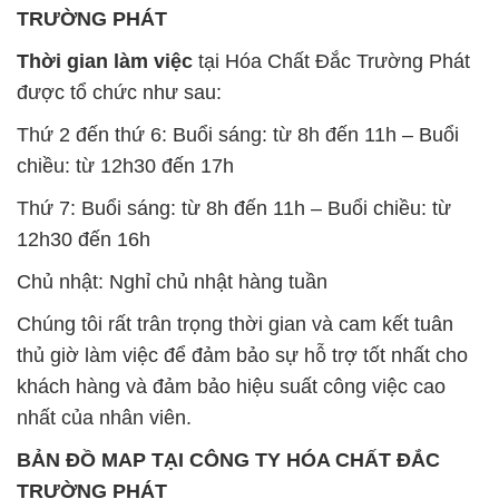
chiều: từ 12h30 đến 17h
Thứ 7: Buổi sáng: từ 8h đến 11h – Buổi chiều: từ
12h30 đến 16h
Chủ nhật: Nghỉ chủ nhật hàng tuần
Chúng tôi rất trân trọng thời gian và cam kết tuân
thủ giờ làm việc để đảm bảo sự hỗ trợ tốt nhất cho
khách hàng và đảm bảo hiệu suất công việc cao
nhất của nhân viên.
BẢN ĐỒ MAP TẠI CÔNG TY HÓA CHẤT ĐẮC
TRƯỜNG PHÁT
ĐỊA CHỈ: 1229C Quốc lộ 1A, Phường Bình Trị
Đông B, Quận Bình Tân, Sài Gòn TP. Hồ Chí
Minh