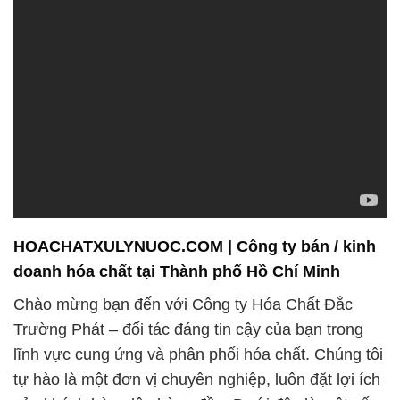
HOACHATXULYNUOC.COM | Công ty bán / kinh
doanh hóa chất tại Thành phố Hồ Chí Minh
Chào mừng bạn đến với Công ty Hóa Chất Đắc
Trường Phát – đối tác đáng tin cậy của bạn trong
lĩnh vực cung ứng và phân phối hóa chất. Chúng tôi
tự hào là một đơn vị chuyên nghiệp, luôn đặt lợi ích
của khách hàng lên hàng đầu. Dưới đây là một số
điểm nổi bật về chúng tôi:
**1. Tư vấn và Hỗ trợ:**
Chúng tôi cam kết luôn sẵn sàng tư vấn và hỗ trợ