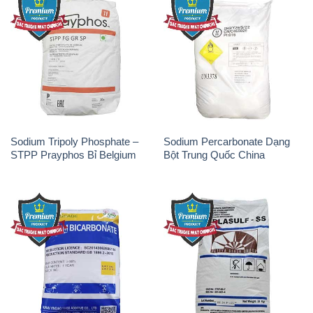
Sodium Tripoly Phosphate –
Sodium Percarbonate Dạng
STPP Prayphos Bỉ Belgium
Bột Trung Quốc China
Sodium Bicarbonate – Bicar
Natri Sunphit – NA2SO3 Thái
NaHCO3 Hunan Trung Quốc
Lan
China