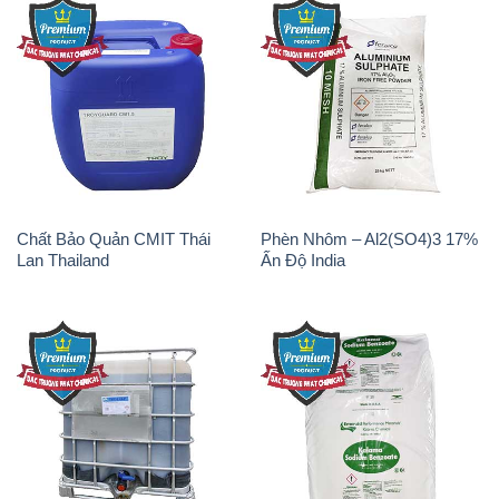
Chất Bảo Quản CMIT Thái
Phèn Nhôm – Al2(SO4)3 17%
Lan Thailand
Ấn Độ India
Chất tạo bọt Las P Tico Tank
Sodium Benzoate – Mốc Bột
IBC Bồn Việt Nam
Kalama Food Grade Mỹ Usa