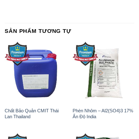
SẢN PHẨM TƯƠNG TỰ
Chất Bảo Quản CMIT Thái
Phèn Nhôm – Al2(SO4)3 17%
Lan Thailand
Ấn Độ India