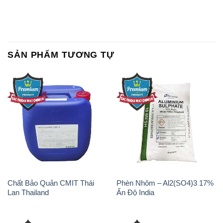
SẢN PHẨM TƯƠNG TỰ
Chất Bảo Quản CMIT Thái
Phèn Nhôm – Al2(SO4)3 17%
Lan Thailand
Ấn Độ India