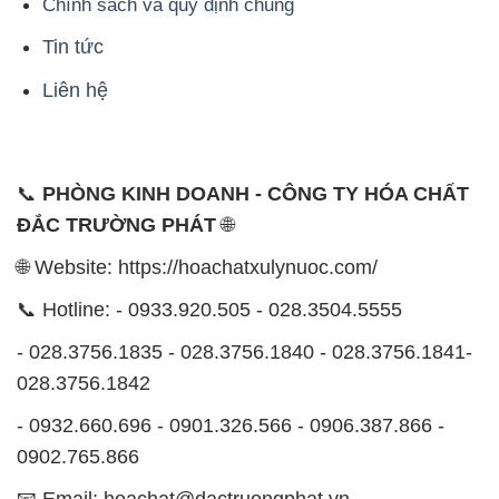
Chính sách và quy định chung
Tin tức
Liên hệ
📞
PHÒNG KINH DOANH - CÔNG TY HÓA CHẤT
ĐẮC TRƯỜNG PHÁT
🌐
🌐 Website: https://hoachatxulynuoc.com/
📞 Hotline: - 0933.920.505 - 028.3504.5555
- 028.3756.1835 - 028.3756.1840 - 028.3756.1841-
028.3756.1842
- 0932.660.696 - 0901.326.566 - 0906.387.866 -
0902.765.866
📧 Email: hoachat@dactruongphat.vn