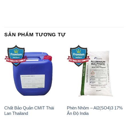
SẢN PHẨM TƯƠNG TỰ
Chất Bảo Quản CMIT Thái
Phèn Nhôm – Al2(SO4)3 17%
Lan Thailand
Ấn Độ India