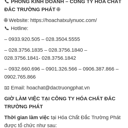
📞
PHÒNG KINH DOANH – CÔNG TY HÓA CHẤT
ĐẮC TRƯỜNG PHÁT
🌐
🌐 Website: https://hoachatxulynuoc.com/
📞 Hotline:
– 0933.920.505 – 028.3504.5555
– 028.3756.1835 – 028.3756.1840 –
028.3756.1841- 028.3756.1842
– 0932.660.696 – 0901.326.566 – 0906.387.866 –
0902.765.866
📧 Email: hoachat@dactruongphat.vn
GIỜ LÀM VIỆC TẠI CÔNG TY HÓA CHẤT ĐẮC
TRƯỜNG PHÁT
Thời gian làm việc
tại Hóa Chất Đắc Trường Phát
được tổ chức như sau: