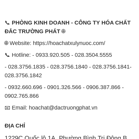
📞
PHÒNG KINH DOANH - CÔNG TY HÓA CHẤT
ĐẮC TRƯỜNG PHÁT
🌐
🌐 Website: https://hoachatxulynuoc.com/
📞 Hotline: - 0933.920.505 - 028.3504.5555
- 028.3756.1835 - 028.3756.1840 - 028.3756.1841-
028.3756.1842
- 0932.660.696 - 0901.326.566 - 0906.387.866 -
0902.765.866
📧 Email: hoachat@dactruongphat.vn
ĐỊA CHỈ
1229C Quốc lộ 1A, Phường Bình Trị Đông B,