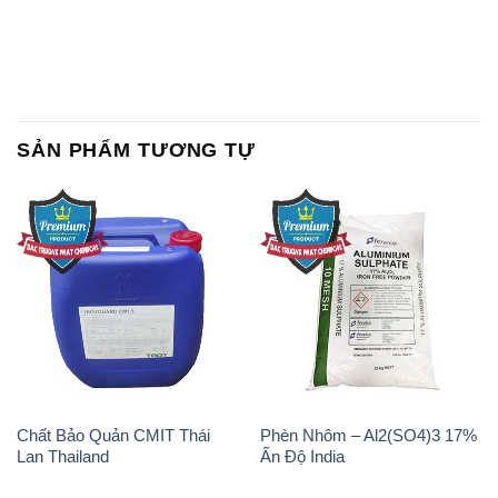
SẢN PHẨM TƯƠNG TỰ
Chất Bảo Quản CMIT Thái
Phèn Nhôm – Al2(SO4)3 17%
Lan Thailand
Ấn Độ India