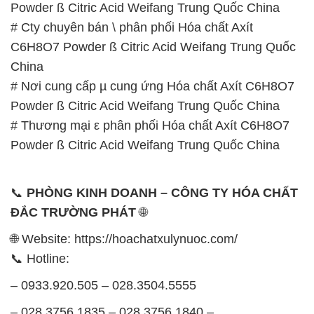
Powder ß Citric Acid Weifang Trung Quốc China
# Cty chuyên bán \ phân phối Hóa chất Axít
C6H8O7 Powder ß Citric Acid Weifang Trung Quốc
China
# Nơi cung cấp µ cung ứng Hóa chất Axít C6H8O7
Powder ß Citric Acid Weifang Trung Quốc China
# Thương mại ε phân phối Hóa chất Axít C6H8O7
Powder ß Citric Acid Weifang Trung Quốc China
📞
PHÒNG KINH DOANH – CÔNG TY HÓA CHẤT
ĐẮC TRƯỜNG PHÁT
🌐
🌐 Website: https://hoachatxulynuoc.com/
📞 Hotline:
– 0933.920.505 – 028.3504.5555
– 028.3756.1835 – 028.3756.1840 –