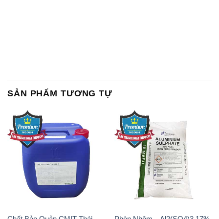
SẢN PHẨM TƯƠNG TỰ
Chất Bảo Quản CMIT Thái
Phèn Nhôm – Al2(SO4)3 17%