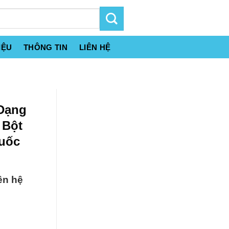
IỆU
THÔNG TIN
LIÊN HỆ
 Dạng
 Bột
uốc
ên hệ