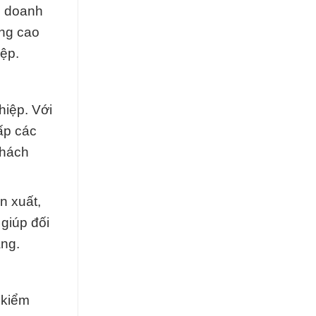
h doanh
ng cao
iệp.
hiệp. Với
ấp các
khách
n xuất,
 giúp đối
àng.
 kiểm