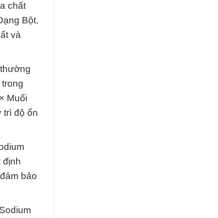
a chất
Dạng Bột,
ất và
 thường
 trong
 × Muối
trì độ ổn
Sodium
 định
à đảm bảo
 Sodium