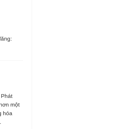
đăng:
 Phát
 hơn một
g hóa
.