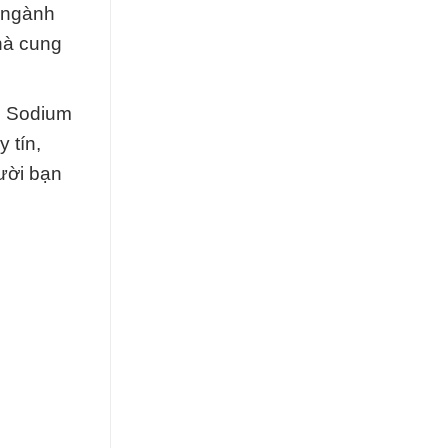
 ngành
hà cung
2 Sodium
 tín,
ười bạn