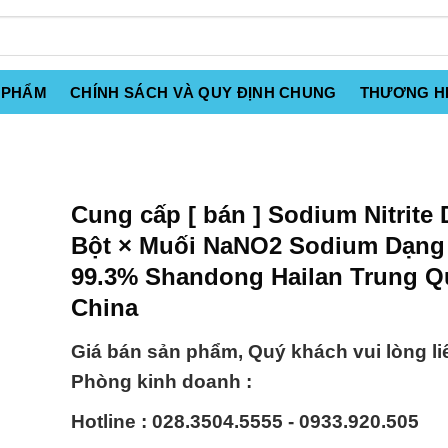
 PHẨM
CHÍNH SÁCH VÀ QUY ĐỊNH CHUNG
THƯƠNG H
Cung cấp [ bán ] Sodium Nitrite
Bột × Muối NaNO2 Sodium Dạng
99.3% Shandong Hailan Trung Q
China
Giá bán sản phẩm, Quý khách vui lòng li
Phòng kinh doanh :
Hotline : 028.3504.5555 - 0933.920.505