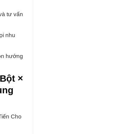
và tư vấn
ọi nhu
uôn hướng
Bột ×
ung
Tiến Cho