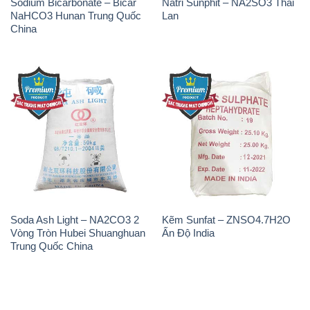
Sodium Bicarbonate – Bicar
Natri Sunphit – NA2SO3 Thái
NaHCO3 Hunan Trung Quốc
Lan
China
Soda Ash Light – NA2CO3 2
Kẽm Sunfat – ZNSO4.7H2O
Vòng Tròn Hubei Shuanghuan
Ấn Độ India
Trung Quốc China