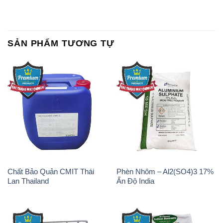
SẢN PHẨM TƯƠNG TỰ
Chất Bảo Quản CMIT Thái
Phèn Nhôm – Al2(SO4)3 17%
Lan Thailand
Ấn Độ India