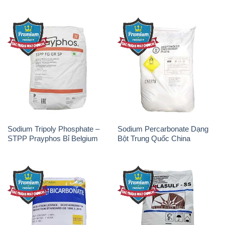
Sodium Tripoly Phosphate –
Sodium Percarbonate Dạng
STPP Prayphos Bỉ Belgium
Bột Trung Quốc China
Sodium Bicarbonate – Bicar
Natri Sunphit – NA2SO3 Thái
NaHCO3 Hunan Trung Quốc
Lan