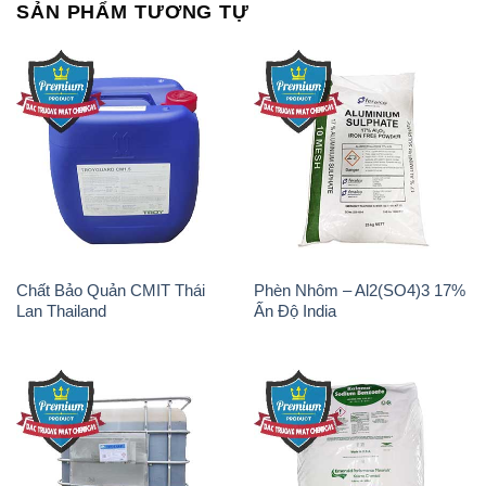
Chất Bảo Quản CMIT Thái
Phèn Nhôm – Al2(SO4)3 17%
Lan Thailand
Ấn Độ India
Chất tạo bọt Las P Tico Tank
Sodium Benzoate – Mốc Bột