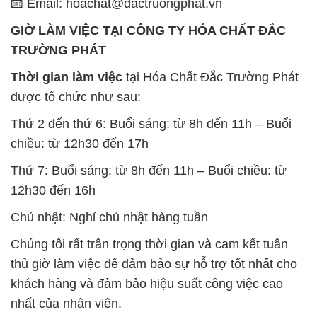
được tổ chức như sau:
Thứ 2 đến thứ 6: Buổi sáng: từ 8h đến 11h – Buổi
chiều: từ 12h30 đến 17h
Thứ 7: Buổi sáng: từ 8h đến 11h – Buổi chiều: từ
12h30 đến 16h
Chủ nhật: Nghỉ chủ nhật hàng tuần
Chúng tôi rất trân trọng thời gian và cam kết tuân
thủ giờ làm việc để đảm bảo sự hỗ trợ tốt nhất cho
khách hàng và đảm bảo hiệu suất công việc cao
nhất của nhân viên.
BẢN ĐỒ MAP TẠI CÔNG TY HÓA CHẤT ĐẮC
TRƯỜNG PHÁT
ĐỊA CHỈ: 1229C Quốc lộ 1A, Phường Bình Trị
Đông B, Quận Bình Tân, Sài Gòn TP. Hồ Chí