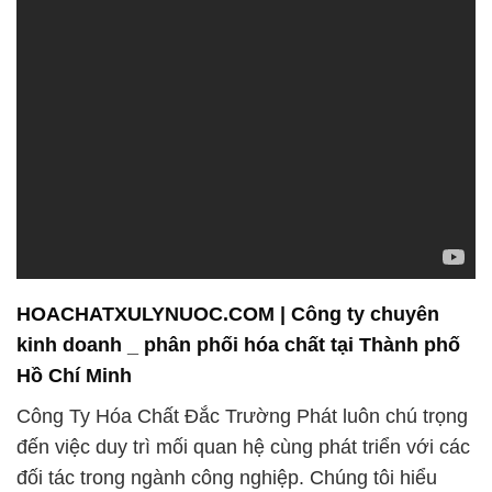
HOACHATXULYNUOC.COM | Công ty chuyên
kinh doanh _ phân phối hóa chất tại Thành phố
Hồ Chí Minh
Công Ty Hóa Chất Đắc Trường Phát luôn chú trọng
đến việc duy trì mối quan hệ cùng phát triển với các
đối tác trong ngành công nghiệp. Chúng tôi hiểu
rằng sự hợp tác đôi bên là yếu tố quan trọng để đạt
được sự thành công và phát triển bền vững. Với
tầm nhìn dài hạn, chúng tôi đã thiết lập mối quan hệ
đối tác đáng tin cậy với nhiều công ty hàng đầu