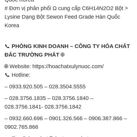
📞
PHÒNG KINH DOANH – CÔNG TY HÓA CHẤT
ĐẮC TRƯỜNG PHÁT
🌐
🌐 Website: https://hoachatxulynuoc.com/
📞 Hotline:
– 0933.920.505 – 028.3504.5555
– 028.3756.1835 – 028.3756.1840 –
028.3756.1841- 028.3756.1842
– 0932.660.696 – 0901.326.566 – 0906.387.866 –
0902.765.866
📧 Email: hoachat@dactruongphat.vn
GIỜ LÀM VIỆC TẠI CÔNG TY HÓA CHẤT ĐẮC
TRƯỜNG PHÁT
Thời gian làm việc
tại Hóa Chất Đắc Trường Phát