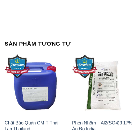
SẢN PHẨM TƯƠNG TỰ
Chất Bảo Quản CMIT Thái
Phèn Nhôm – Al2(SO4)3 17%
Lan Thailand
Ấn Độ India