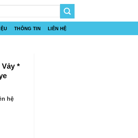
IỆU
THÔNG TIN
LIÊN HỆ
 Vảy *
ye
ên hệ