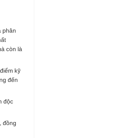
à phân
hất
à còn là
 điểm kỹ
ang đến
n độc
, đồng