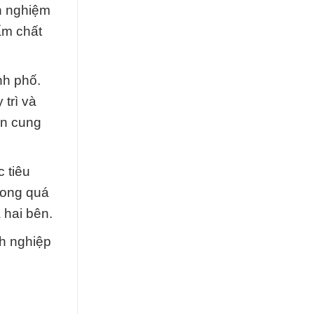
h nghiệm
ẩm chất
nh phố.
trì và
ồn cung
 tiêu
rong quá
 hai bên.
h nghiệp