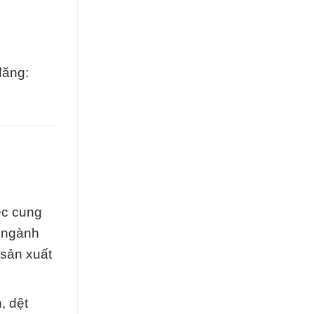
đăng:
ệc cung
u ngành
 sản xuất
, dệt