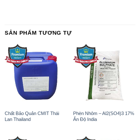
SẢN PHẨM TƯƠNG TỰ
Chất Bảo Quản CMIT Thái
Phèn Nhôm – Al2(SO4)3 17%
Lan Thailand
Ấn Độ India