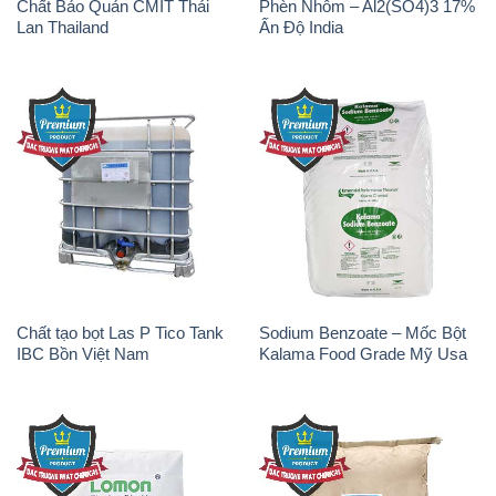
Chất Bảo Quản CMIT Thái
Phèn Nhôm – Al2(SO4)3 17%
Lan Thailand
Ấn Độ India
Chất tạo bọt Las P Tico Tank
Sodium Benzoate – Mốc Bột
IBC Bồn Việt Nam
Kalama Food Grade Mỹ Usa