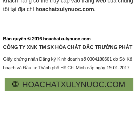
khách hàng có thể truy cập vào trang web của chúng
tôi tại địa chỉ
hoachatxulynuoc.com
.
Bản quyền © 2016 hoachatxulynuoc.com
CÔNG TY XNK TM SX HÓA CHẤT ĐẮC TRƯỜNG PHÁT
Giấy chứng nhận Đăng ký Kinh doanh số 0304188681 do Sở Kế
hoạch và Đầu tư Thành phố Hồ Chí Minh cấp ngày 19-01-2017
🌐
HOACHATXULYNUOC.COM