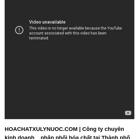
HOACHATXULYNUOC.COM | Công ty chuyên
kinh doanh _ phân phối hóa chất tại Thành phố