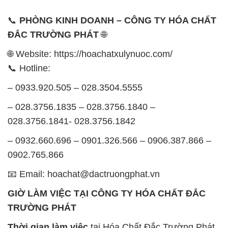
📞
PHÒNG KINH DOANH – CÔNG TY HÓA CHẤT
ĐẮC TRƯỜNG PHÁT
🌐
🌐 Website: https://hoachatxulynuoc.com/
📞 Hotline:
– 0933.920.505 – 028.3504.5555
– 028.3756.1835 – 028.3756.1840 –
028.3756.1841- 028.3756.1842
– 0932.660.696 – 0901.326.566 – 0906.387.866 –
0902.765.866
📧 Email: hoachat@dactruongphat.vn
GIỜ LÀM VIỆC TẠI CÔNG TY HÓA CHẤT ĐẮC
TRƯỜNG PHÁT
Thời gian làm việc
tại Hóa Chất Đắc Trường Phát