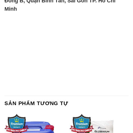
Đông B, Quận Bình Tân, Sài Gòn TP. Hồ Chí
Minh
SẢN PHẨM TƯƠNG TỰ