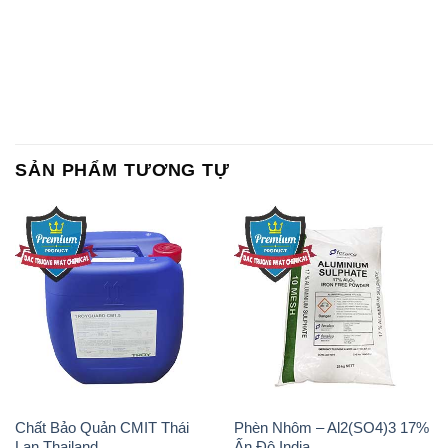
SẢN PHẨM TƯƠNG TỰ
Chất Bảo Quản CMIT Thái
Phèn Nhôm – Al2(SO4)3 17%
Lan Thailand
Ấn Độ India