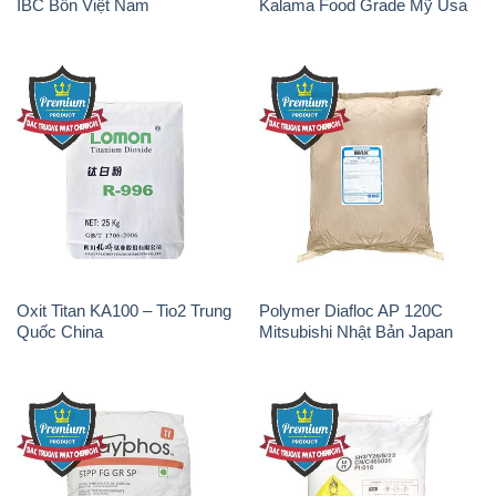
Oxit Titan KA100 – Tio2 Trung
Polymer Diafloc AP 120C
Quốc China
Mitsubishi Nhật Bản Japan
Sodium Tripoly Phosphate –
Sodium Percarbonate Dạng
STPP Prayphos Bỉ Belgium
Bột Trung Quốc China