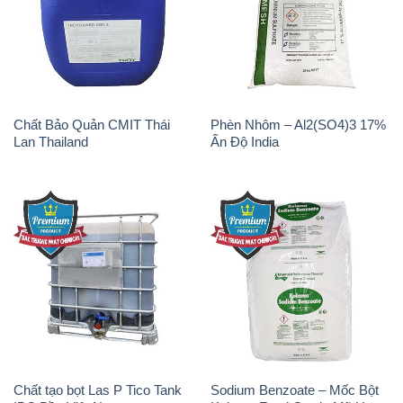
Chất tạo bọt Las P Tico Tank
Sodium Benzoate – Mốc Bột
IBC Bồn Việt Nam
Kalama Food Grade Mỹ Usa