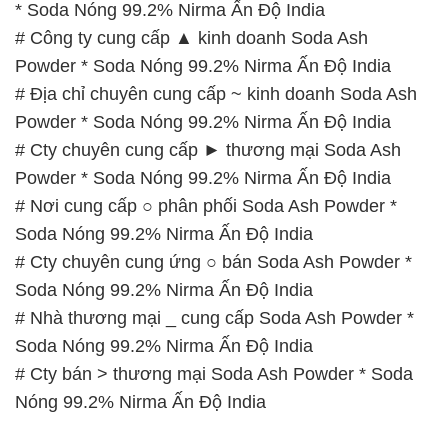
# Cty chuyên cung ứng ○ bán Soda Ash Powder *
Soda Nóng 99.2% Nirma Ấn Độ India
# Nhà thương mại _ cung cấp Soda Ash Powder *
Soda Nóng 99.2% Nirma Ấn Độ India
# Cty bán > thương mại Soda Ash Powder * Soda
Nóng 99.2% Nirma Ấn Độ India
📞
PHÒNG KINH DOANH – CÔNG TY HÓA CHẤT
ĐẮC TRƯỜNG PHÁT
🌐
🌐 Website: https://hoachatxulynuoc.com/
📞 Hotline:
– 0933.920.505 – 028.3504.5555
– 028.3756.1835 – 028.3756.1840 –
028.3756.1841- 028.3756.1842