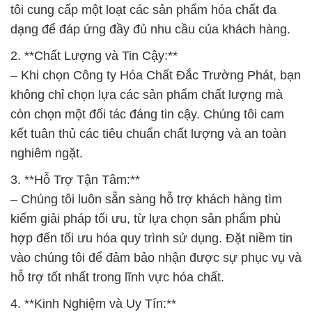
3. **Hỗ Trợ Tận Tâm:**
– Chúng tôi luôn sẵn sàng hỗ trợ khách hàng tìm
kiếm giải pháp tối ưu, từ lựa chọn sản phẩm phù
hợp đến tối ưu hóa quy trình sử dụng. Đặt niềm tin
vào chúng tôi để đảm bảo nhận được sự phục vụ và
hỗ trợ tốt nhất trong lĩnh vực hóa chất.
4. **Kinh Nghiệm và Uy Tín:**
– Với nhiều năm kinh nghiệm và uy tín, Công ty Đắc
Trường Phát tự hào là đơn vị hàng đầu trong lĩnh
vực kinh doanh và cung ứng hóa chất công nghiệp
tại thị trường Việt Nam.
5. **Giải Pháp Xử Lý Nước:**
– Chúng tôi cung cấp các sản phẩm hóa chất và
công nghệ tiên tiến để xử lý nước trong các ngành
công nghiệp khác nhau, đảm bảo rằng nước được