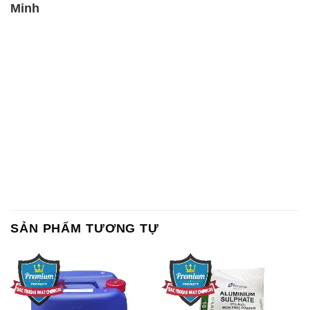
SẢN PHẨM TƯƠNG TỰ
Chất Bảo Quản CMIT Thái
Phèn Nhôm – Al2(SO4)3 17%
Lan Thailand
Ấn Độ India