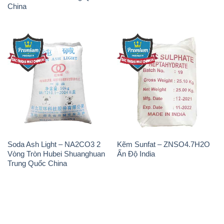
Soda Ash Light – NA2CO3 2
Kẽm Sunfat – ZNSO4.7H2O
Vòng Tròn Hubei Shuanghuan
Ấn Độ India
Trung Quốc China
THÔNG TIN
Giới thiệu
Sản phẩm
Chính sách và quy định chung