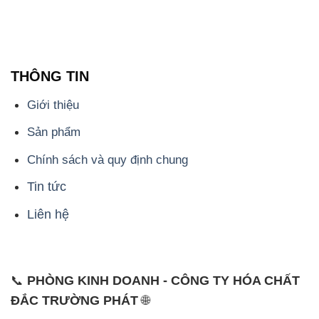
Tin tức
Liên hệ
📞
PHÒNG KINH DOANH - CÔNG TY HÓA CHẤT
ĐẮC TRƯỜNG PHÁT
🌐
🌐 Website: https://hoachatxulynuoc.com/
📞 Hotline: - 0933.920.505 - 028.3504.5555
- 028.3756.1835 - 028.3756.1840 - 028.3756.1841-
028.3756.1842
- 0932.660.696 - 0901.326.566 - 0906.387.866 -
0902.765.866
📧 Email: hoachat@dactruongphat.vn