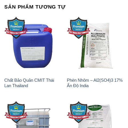
SẢN PHẨM TƯƠNG TỰ
Chất Bảo Quản CMIT Thái
Phèn Nhôm – Al2(SO4)3 17%
Lan Thailand
Ấn Độ India