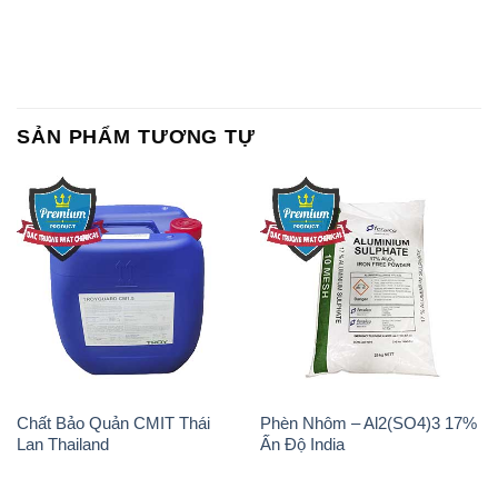
SẢN PHẨM TƯƠNG TỰ
Chất Bảo Quản CMIT Thái
Phèn Nhôm – Al2(SO4)3 17%
Lan Thailand
Ấn Độ India