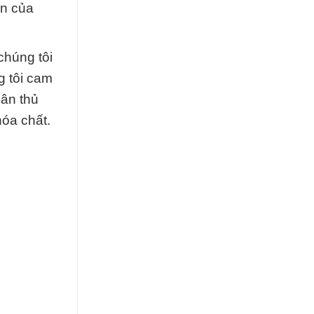
ốn của
chúng tôi
g tôi cam
uân thủ
hóa chất.