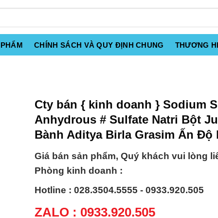
 PHẨM
CHÍNH SÁCH VÀ QUY ĐỊNH CHUNG
THƯƠNG H
Cty bán { kinh doanh } Sodium S
Anhydrous # Sulfate Natri Bột 
Bành Aditya Birla Grasim Ấn Độ 
Giá bán sản phẩm, Quý khách vui lòng li
Phòng kinh doanh :
Hotline : 028.3504.5555 - 0933.920.505
ZALO : 0933.920.505