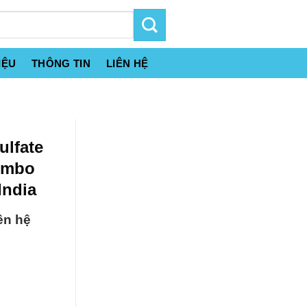
IỆU
THÔNG TIN
LIÊN HỆ
ulfate
Jumbo
India
ên hệ