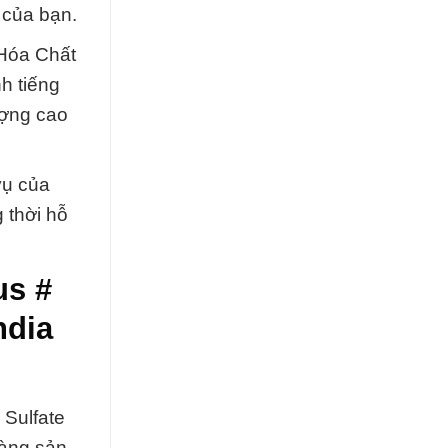
 của bạn.
 Hóa Chất
h tiếng
ượng cao
vụ của
 thời hỗ
us #
ndia
 Sulfate
hàng sản