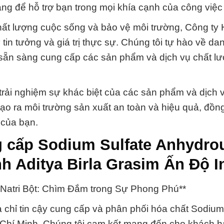
ng để hỗ trợ bạn trong mọi khía cạnh của công việc
ất lượng cuộc sống và bảo vệ môi trường, Công ty
n tưởng và giá trị thực sự. Chúng tôi tự hào về dan
sẵn sàng cung cấp các sản phẩm và dịch vụ chất l
và trải nghiệm sự khác biệt của các sản phẩm và dịch 
tạo ra môi trường sản xuất an toàn và hiệu quả, đồng
 của bạn.
 cấp Sodium Sulfate Anhydro
h Aditya Birla Grasim Ấn Độ I
 Natri Bột: Chìm Đắm trong Sự Phong Phú**
 chỉ tin cậy cung cấp và phân phối hóa chất Sodium
ồ Chí Minh. Chúng tôi cam kết mang đến cho khách 