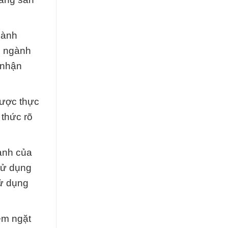
hành
n ngành
 nhận
được thực
 thức rõ
cạnh của
sử dụng
sử dụng
êm ngặt