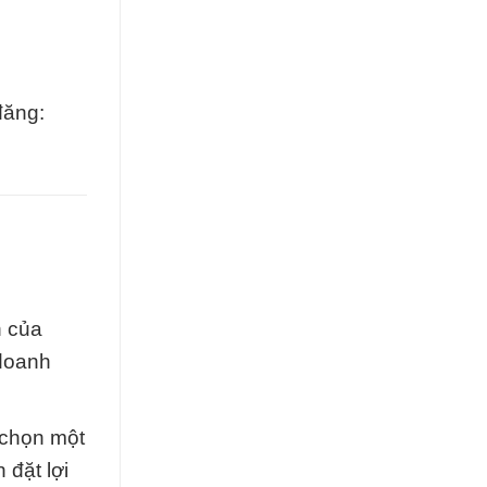
đăng:
h của
 doanh
 chọn một
 đặt lợi