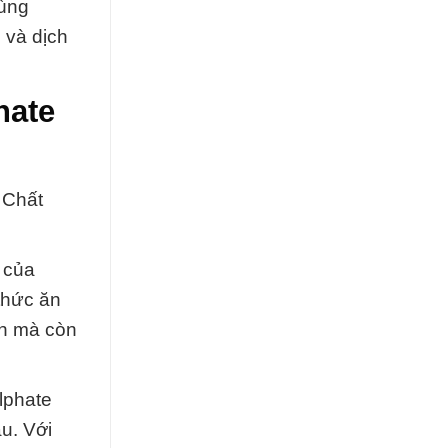
cùng
 và dịch
hate
 Chất
 của
thức ăn
ần mà còn
lphate
u. Với