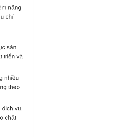
iệm năng
êu chí
ục sản
 triển và
g nhiều
ợng theo
 dịch vụ.
o chất