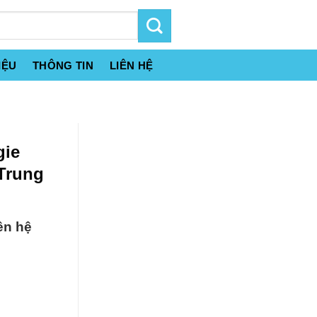
IỆU
THÔNG TIN
LIÊN HỆ
gie
Trung
ên hệ