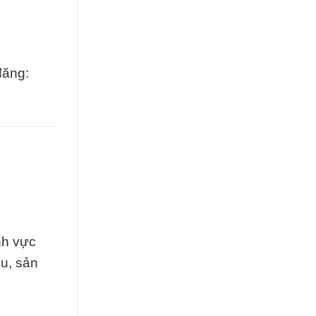
đăng:
nh vực
u, sản