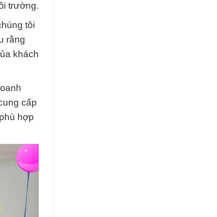
i trường.
húng tôi
u rằng
 của khách
doanh
 cung cấp
p phù hợp