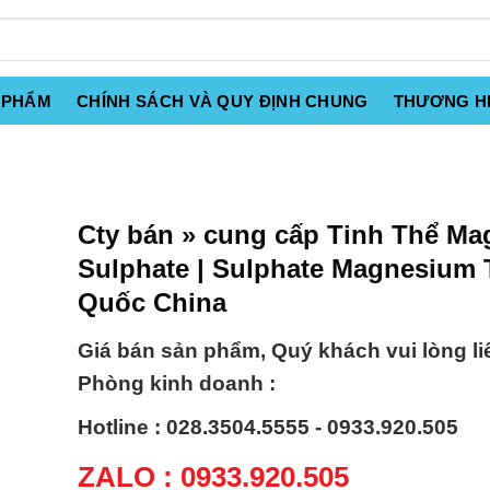
 PHẨM
CHÍNH SÁCH VÀ QUY ĐỊNH CHUNG
THƯƠNG H
Cty bán » cung cấp Tinh Thể Ma
Sulphate | Sulphate Magnesium 
Quốc China
Giá bán sản phẩm, Quý khách vui lòng li
Phòng kinh doanh :
Hotline : 028.3504.5555 - 0933.920.505
ZALO : 0933.920.505