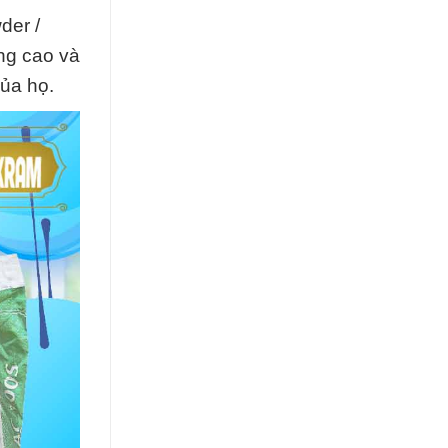
der /
ng cao và
ủa họ.