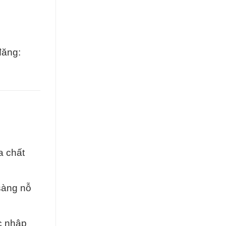
đăng:
a chất
 sàng nỗ
c nhập