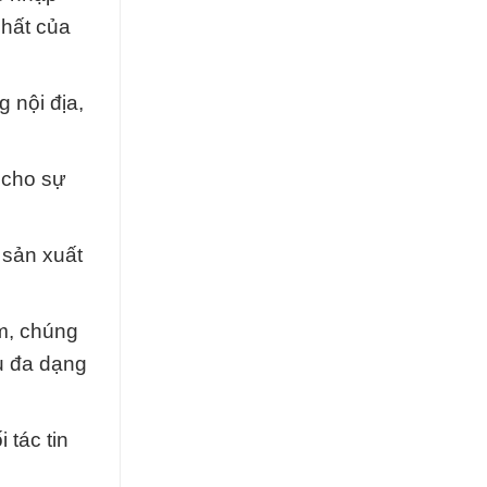
chất của
g nội địa,
 cho sự
 sản xuất
m, chúng
u đa dạng
 tác tin