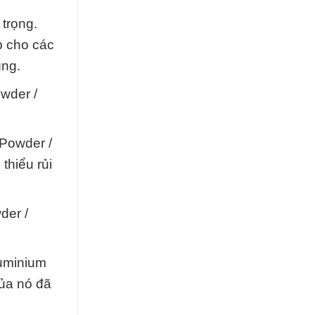
 trọng.
p cho các
ùng.
wder /
 Powder /
thiểu rủi
der /
luminium
của nó đã