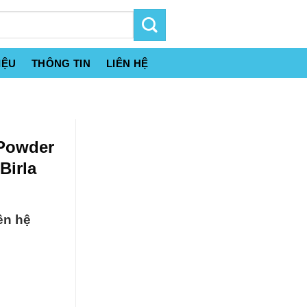
IỆU
THÔNG TIN
LIÊN HỆ
 Powder
Birla
ên hệ