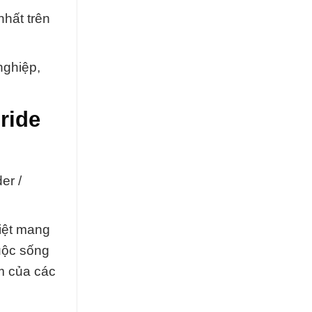
nhất trên
nghiệp,
ride
er /
iệt mang
cuộc sống
m của các