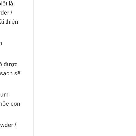
ệt là
der /
i thiện
m
Nó được
 sạch sẽ
nium
khỏe con
wder /