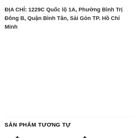
SẢN PHẨM TƯƠNG TỰ
Chất Bảo Quản CMIT Thái
Phèn Nhôm – Al2(SO4)3 17%
Lan Thailand
Ấn Độ India