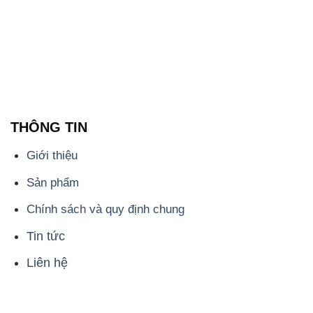
Sản phẩm
Chính sách và quy định chung
Tin tức
Liên hệ
📞
PHÒNG KINH DOANH - CÔNG TY HÓA CHẤT
ĐẮC TRƯỜNG PHÁT
🌐
🌐 Website: https://hoachatxulynuoc.com/
📞 Hotline: - 0933.920.505 - 028.3504.5555
- 028.3756.1835 - 028.3756.1840 - 028.3756.1841-
028.3756.1842
- 0932.660.696 - 0901.326.566 - 0906.387.866 -