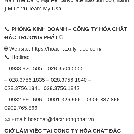
– 028.3756.1835 – 028.3756.1840 –
028.3756.1841- 028.3756.1842
– 0932.660.696 – 0901.326.566 – 0906.387.866 –
0902.765.866
📧 Email: hoachat@dactruongphat.vn
GIỜ LÀM VIỆC TẠI CÔNG TY HÓA CHẤT ĐẮC
TRƯỜNG PHÁT
Thời gian làm việc
tại Hóa Chất Đắc Trường Phát
được tổ chức như sau:
Thứ 2 đến thứ 6: Buổi sáng: từ 8h đến 11h – Buổi
chiều: từ 12h30 đến 17h
Thứ 7: Buổi sáng: từ 8h đến 11h – Buổi chiều: từ
12h30 đến 16h