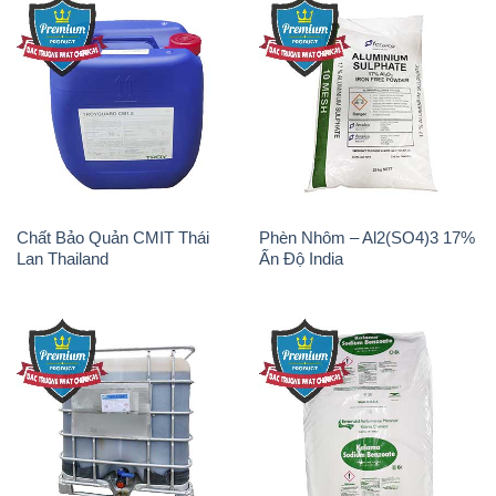
Chất tạo bọt Las P Tico Tank
Sodium Benzoate – Mốc Bột
IBC Bồn Việt Nam
Kalama Food Grade Mỹ Usa