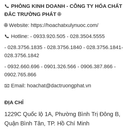
0902.765.866
📧 Email: hoachat@dactruongphat.vn
ĐỊA CHỈ
1229C Quốc lộ 1A, Phường Bình Trị Đông B,
Quận Bình Tân, TP. Hồ Chí Minh
CÔNG TY XNK TM SX HÓA CHẤT ĐẮC TRƯỜNG
PHÁT
Công ty Hóa Chất Đắc Trường Phát tự hào là một
đơn vị hàng đầu trong lĩnh vực kinh doanh, phân phối
các loại hóa chất công nghiệp tại TP. Hồ Chí Minh.
Chúng tôi cam kết mang đến cho khách hàng sự hài
lòng và đáp ứng nhu cầu của họ một cách tốt nhất.