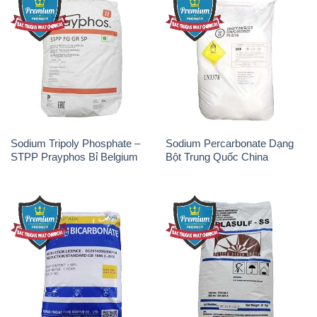
Sodium Bicarbonate – Bicar
Natri Sunphit – NA2SO3 Thái
NaHCO3 Hunan Trung Quốc
Lan
China