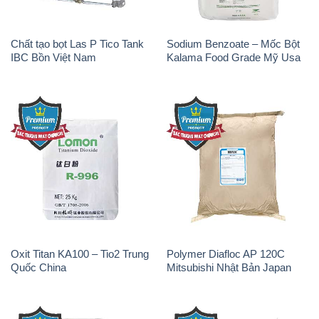
Oxit Titan KA100 – Tio2 Trung
Polymer Diafloc AP 120C
Quốc China
Mitsubishi Nhật Bản Japan
Sodium Tripoly Phosphate –
Sodium Percarbonate Dạng
STPP Prayphos Bỉ Belgium
Bột Trung Quốc China