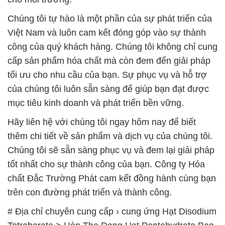
thêm chi tiết về sản phẩm và dịch vụ của chúng tôi.
Chúng tôi sẽ sẵn sàng phục vụ và đem lại giải pháp
tốt nhất cho sự thành công của bạn. Công ty Hóa
chất Đắc Trường Phát cam kết đồng hành cùng bạn
trên con đường phát triển và thành công.
# Địa chỉ chuyên cung cấp › cung ứng Hạt Disodium
Tetraborate > Hàn The Dạng Hạt Pentahydrate Bao
Jumbo ( Bành ) Mule 20 Team Mỹ Usa
# Cty bán ← phân phối Hạt Disodium Tetraborate >
Hàn The Dạng Hạt Pentahydrate Bao Jumbo ( Bành
) Mule 20 Team Mỹ Usa
# Địa chỉ chuyên thương mại ~ cung cấp Hạt
Disodium Tetraborate > Hàn The Dạng Hạt
Pentahydrate Bao Jumbo ( Bành ) Mule 20 Team
Mỹ Usa