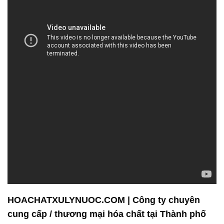
HOACHATXULYNUOC.COM | Công ty chuyên
cung cấp / thương mại hóa chất tại Thành phố
Hồ Chí Minh
Công ty Hóa chất Đắc Trường Phát là một đối tác
đáng tin cậy trong lĩnh vực cung cấp hóa chất tại
Việt Nam. Với một tập thể nhân viên chuyên nghiệp
và đam mê trong ngành công nghiệp hóa chất,
chúng tôi cam kết mang đến cho bạn những sản
phẩm và dịch vụ chất lượng, an toàn và đáng tin
cậy.