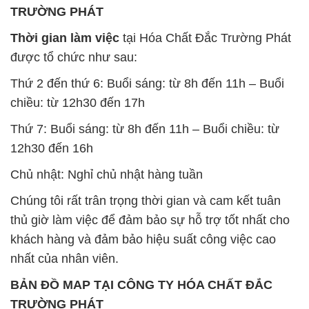
Chủ nhật: Nghỉ chủ nhật hàng tuần
Chúng tôi rất trân trọng thời gian và cam kết tuân
thủ giờ làm việc để đảm bảo sự hỗ trợ tốt nhất cho
khách hàng và đảm bảo hiệu suất công việc cao
nhất của nhân viên.
BẢN ĐỒ MAP TẠI CÔNG TY HÓA CHẤT ĐẮC
TRƯỜNG PHÁT
ĐỊA CHỈ: 1229C Quốc lộ 1A, Phường Bình Trị
Đông B, Quận Bình Tân, Sài Gòn TP. Hồ Chí
Minh