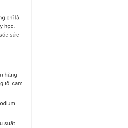
g chỉ là
y học.
 sóc sức
ên hàng
g tôi cam
Sodium
u suất