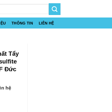
IỆU
THÔNG TIN
LIÊN HỆ
hất Tẩy
ulfite
F Đức
ên hệ