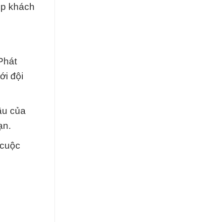
úp khách
Phát
ới đội
ầu của
ạn.
 cuộc