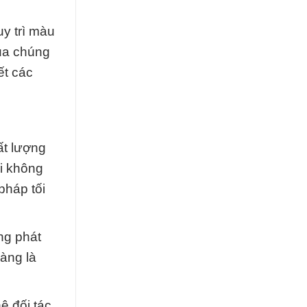
uy trì màu
của chúng
ết các
ất lượng
i không
pháp tối
ừng phát
hàng là
ệ đối tác