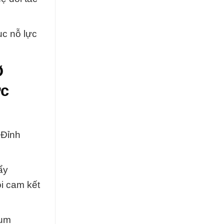
ục nỗ lực
Ø
ức
 Đỉnh
ẩy
i cam kết
ium