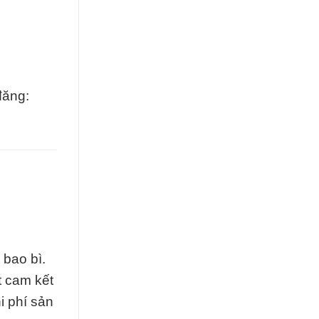
đăng:
 bao bì.
t cam kết
i phí sản