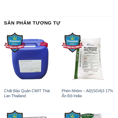
SẢN PHẨM TƯƠNG TỰ
Chất Bảo Quản CMIT Thái
Phèn Nhôm – Al2(SO4)3 17%
Lan Thailand
Ấn Độ India