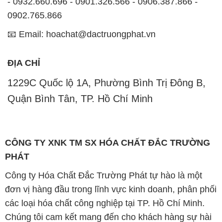
ĐỊA CHỈ
1229C Quốc lộ 1A, Phường Bình Trị Đông B,
Quận Bình Tân, TP. Hồ Chí Minh
CÔNG TY XNK TM SX HÓA CHẤT ĐẮC TRƯỜNG
PHÁT
Công ty Hóa Chất Đắc Trường Phát tự hào là một
đơn vị hàng đầu trong lĩnh vực kinh doanh, phân phối
các loại hóa chất công nghiệp tại TP. Hồ Chí Minh.
Chúng tôi cam kết mang đến cho khách hàng sự hài
lòng và đáp ứng nhu cầu của họ một cách tốt nhất.
Với nhiều năm kinh nghiệm trong ngành, chúng tôi
hiểu rõ tầm quan trọng của chất lượng và giá trị của
sản phẩm. Chính vì vậy, chúng tôi luôn tìm kiếm và