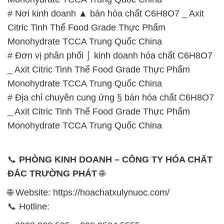
_ Axit Citric Tinh Thể Food Grade Thực Phẩm
Monohydrate TCCA Trung Quốc China
# Địa chỉ chuyên cung ứng § bán hóa chất C6H8O7
_ Axit Citric Tinh Thể Food Grade Thực Phẩm
Monohydrate TCCA Trung Quốc China
📞
PHÒNG KINH DOANH – CÔNG TY HÓA CHẤT
ĐẮC TRƯỜNG PHÁT
🌐
🌐 Website: https://hoachatxulynuoc.com/
📞 Hotline:
– 0933.920.505 – 028.3504.5555
– 028.3756.1835 – 028.3756.1840 –
028.3756.1841- 028.3756.1842
– 0932.660.696 – 0901.326.566 – 0906.387.866 –