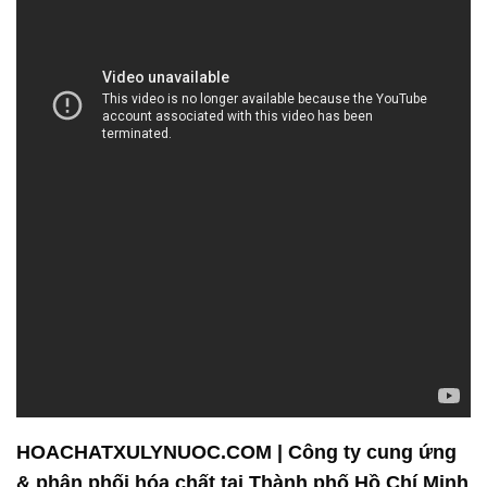
HOACHATXULYNUOC.COM | Công ty cung ứng
& phân phối hóa chất tại Thành phố Hồ Chí Minh
Công ty Hóa Chất Đắc Trường Phát là một đơn vị
chuyên về bán và phân phối các sản phẩm hóa
chất. Chúng tôi cam kết đảm bảo an toàn tối đa và
hiệu suất tối ưu khi sử dụng các sản phẩm hóa chất