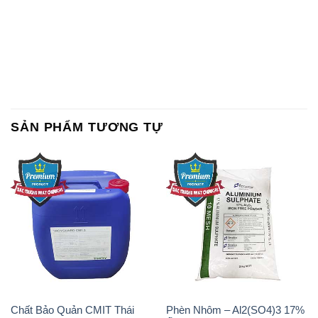
SẢN PHẨM TƯƠNG TỰ
Chất Bảo Quản CMIT Thái
Phèn Nhôm – Al2(SO4)3 17%
Lan Thailand
Ấn Độ India