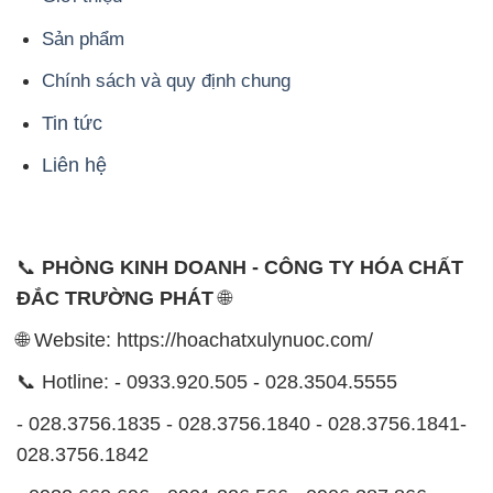
Liên hệ
📞
PHÒNG KINH DOANH - CÔNG TY HÓA CHẤT
ĐẮC TRƯỜNG PHÁT
🌐
🌐 Website: https://hoachatxulynuoc.com/
📞 Hotline: - 0933.920.505 - 028.3504.5555
- 028.3756.1835 - 028.3756.1840 - 028.3756.1841-
028.3756.1842
- 0932.660.696 - 0901.326.566 - 0906.387.866 -
0902.765.866
📧 Email: hoachat@dactruongphat.vn