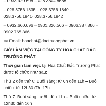
0902.765.866
📧 Email: hoachat@dactruongphat.vn
GIỜ LÀM VIỆC TẠI CÔNG TY HÓA CHẤT ĐẮC
TRƯỜNG PHÁT
Thời gian làm việc
tại Hóa Chất Đắc Trường Phát
được tổ chức như sau:
Thứ 2 đến thứ 6: Buổi sáng: từ 8h đến 11h – Buổi
chiều: từ 12h30 đến 17h
Thứ 7: Buổi sáng: từ 8h đến 11h – Buổi chiều: từ
12h30 đến 16h
Chủ nhật: Nghỉ chủ nhật hàng tuần
Chúng tôi rất trân trọng thời gian và cam kết tuân
thủ giờ làm việc để đảm bảo sự hỗ trợ tốt nhất cho
khách hàng và đảm bảo hiệu suất công việc cao