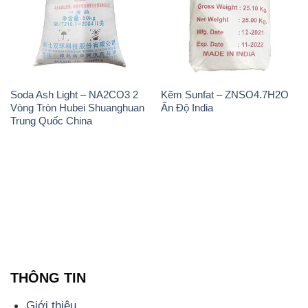
Soda Ash Light – NA2CO3 2
Kẽm Sunfat – ZNSO4.7H2O
Vòng Tròn Hubei Shuanghuan
Ấn Độ India
Trung Quốc China
THÔNG TIN
Giới thiệu
Sản phẩm
Chính sách và quy định chung
Tin tức