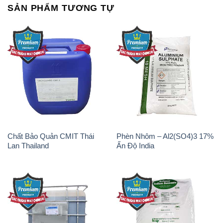
SẢN PHẨM TƯƠNG TỰ
Chất Bảo Quản CMIT Thái
Phèn Nhôm – Al2(SO4)3 17%
Lan Thailand
Ấn Độ India