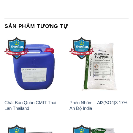
SẢN PHẨM TƯƠNG TỰ
Chất Bảo Quản CMIT Thái
Phèn Nhôm – Al2(SO4)3 17%
Lan Thailand
Ấn Độ India