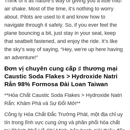
Think of it as nature’s way of giving you a little mid-
air shake. Most of the time, it’s nothing to worry
about. Pilots are used to it and know how to
navigate through it safely. So, if you ever feel the
plane bouncing a bit, just stay in your seat, keep
that seatbelt fastened, and enjoy the ride. It’s like
the sky’s way of saying, “Hey, we’re up here having
an adventure!”
Đơn vị chuyên cung cấp ♯ thương mại
Caustic Soda Flakes > Hydroxide Natri
Rắn 98% Formosa Đài Loan Taiwan
**Hóa Chất Caustic Soda Flakes > Hydroxide Natri
Rắn: Khám Phá và Sự Đổi Mới**
Công ty Hóa Chất Đắc Trường Phát, một địa chỉ uy
tín trong lĩnh vực cung ứng và phân phối hóa chất