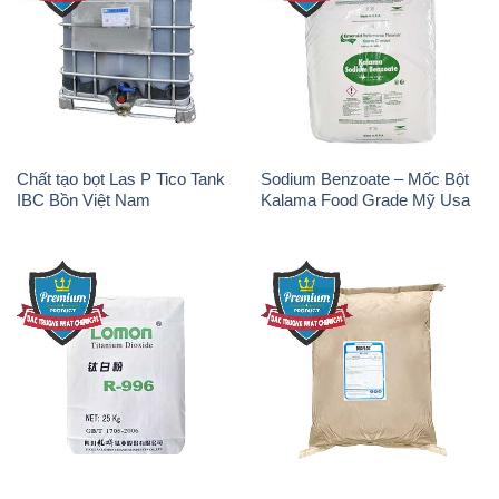
Chất tạo bọt Las P Tico Tank
Sodium Benzoate – Mốc Bột
IBC Bồn Việt Nam
Kalama Food Grade Mỹ Usa
Oxit Titan KA100 – Tio2 Trung
Polymer Diafloc AP 120C
Quốc China
Mitsubishi Nhật Bản Japan