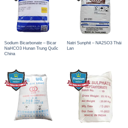
Sodium Bicarbonate – Bicar
Natri Sunphit – NA2SO3 Thái
NaHCO3 Hunan Trung Quốc
Lan
China
Soda Ash Light – NA2CO3 2
Kẽm Sunfat – ZNSO4.7H2O
Vòng Tròn Hubei Shuanghuan
Ấn Độ India
Trung Quốc China