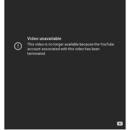
HOACHATXULYNUOC.COM | Công ty thương
mại # phân phối hóa chất tại Thành phố Hồ Chí
Minh
**Sản Phẩm Đa Dạng**