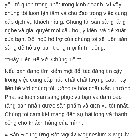
của bạn. Đội ngũ hỗ trợ của chúng tôi sẽ luôn sẵn
sàng để hỗ trợ bạn trong mọi tình huống.
**Hãy Liên Hệ Với Chúng Tôi**
Nếu bạn đang tìm kiếm một đối tác đáng tin cậy
trong việc cung cấp hóa chất chất lượng cao, hãy
liên hệ với chúng tôi. Công ty hóa chất Đắc Trường
Phát sẽ luôn sẵn sàng phục vụ bạn và đảm bảo
rằng bạn nhận được sản phẩm và dịch vụ tốt nhất.
Chúng tôi cam kết mang đến sự hài lòng và thành
công cho khách hàng của mình.
# Bán ¬ cung ứng Bột MgCl2 Magnesium × MgCl2
Dạng Bột 96% Ấn Độ India
# Đơn vị bán § phân phối Bột MgCl2 Magnesium ×
MgCl2 Dạng Bột 96% Ấn Độ India
# Cty kinh doanh [ bán ] Bột MgCl2 Magnesium ×