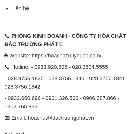
ĐẮC TRƯỜNG PHÁT
🌐
🌐 Website: https://hoachatxulynuoc.com/
📞 Hotline: - 0933.920.505 - 028.3504.5555
- 028.3756.1835 - 028.3756.1840 - 028.3756.1841-
028.3756.1842
- 0932.660.696 - 0901.326.566 - 0906.387.866 -
0902.765.866
📧 Email: hoachat@dactruongphat.vn
ĐỊA CHỈ
1229C Quốc lộ 1A, Phường Bình Trị Đông B,
Quận Bình Tân, TP. Hồ Chí Minh