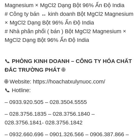
MgCl2 Dạng Bột 96% Ấn Độ India
📞
PHÒNG KINH DOANH – CÔNG TY HÓA CHẤT
ĐẮC TRƯỜNG PHÁT
🌐
🌐 Website: https://hoachatxulynuoc.com/
📞 Hotline:
– 0933.920.505 – 028.3504.5555
– 028.3756.1835 – 028.3756.1840 –
028.3756.1841- 028.3756.1842
– 0932.660.696 – 0901.326.566 – 0906.387.866 –
0902.765.866
📧 Email: hoachat@dactruongphat.vn
GIỜ LÀM VIỆC TẠI CÔNG TY HÓA CHẤT ĐẮC
TRƯỜNG PHÁT