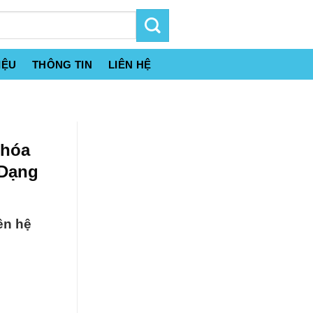
IỆU
THÔNG TIN
LIÊN HỆ
 hóa
 Dạng
ên hệ