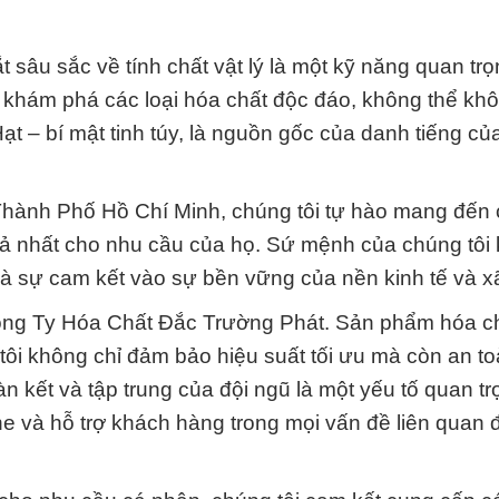
 sâu sắc về tính chất vật lý là một kỹ năng quan trọ
nh khám phá các loại hóa chất độc đáo, không thể kh
t – bí mật tinh túy, là nguồn gốc của danh tiếng c
i Thành Phố Hồ Chí Minh, chúng tôi tự hào mang đến
quả nhất cho nhu cầu của họ. Sứ mệnh của chúng tôi
là sự cam kết vào sự bền vững của nền kinh tế và xã
Công Ty Hóa Chất Đắc Trường Phát. Sản phẩm hóa c
tôi không chỉ đảm bảo hiệu suất tối ưu mà còn an to
n kết và tập trung của đội ngũ là một yếu tố quan tr
he và hỗ trợ khách hàng trong mọi vấn đề liên quan 