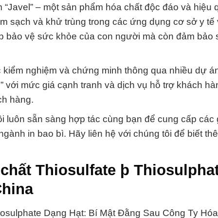
m “Javel” – một sản phẩm hóa chất độc đáo và hiệu 
àm sạch và khử trùng trong các ứng dụng cơ sở y tế
úp bảo vệ sức khỏe của con người mà còn đảm bảo 
ợc kiểm nghiệm và chứng minh thông qua nhiều dự á
” với mức giá cạnh tranh và dịch vụ hỗ trợ khách hàn
ch hàng.
i luôn sẵn sàng hợp tác cùng bạn để cung cấp các 
ành in bao bì. Hãy liên hệ với chúng tôi để biết thêm
chất Thiosulfate þ Thiosulpha
China
hiosulphate Dạng Hạt: Bí Mật Đằng Sau Công Ty Hóa