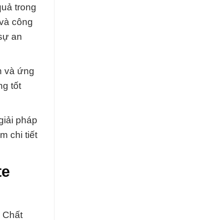
quả trong
 và công
sự an
n và ứng
g tốt
giải pháp
 chi tiết
te
 Chất