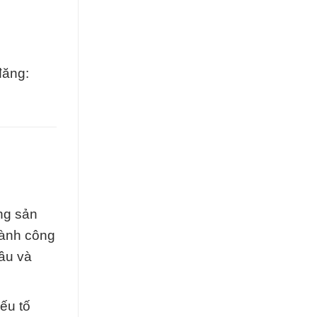
đăng:
ng sản
hành công
đầu và
ếu tố