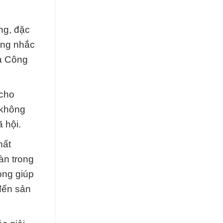
ng, đặc
ông nhắc
ủa Công
 cho
 không
 hội.
hất
àn trong
ọng giúp
đến sản