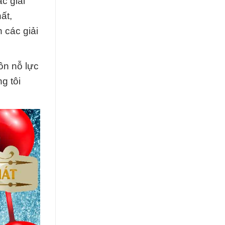
c giải
ất,
 các giải
ôn nỗ lực
g tôi