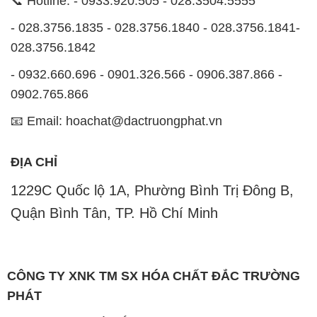
📞 Hotline: - 0933.920.505 - 028.3504.5555
- 028.3756.1835 - 028.3756.1840 - 028.3756.1841-
028.3756.1842
- 0932.660.696 - 0901.326.566 - 0906.387.866 -
0902.765.866
📧 Email: hoachat@dactruongphat.vn
ĐỊA CHỈ
1229C Quốc lộ 1A, Phường Bình Trị Đông B,
Quận Bình Tân, TP. Hồ Chí Minh
CÔNG TY XNK TM SX HÓA CHẤT ĐẮC TRƯỜNG
PHÁT