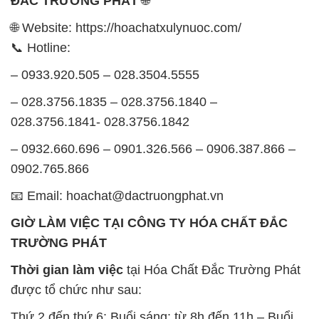
ĐẮC TRƯỜNG PHÁT
🌐
🌐 Website: https://hoachatxulynuoc.com/
📞 Hotline:
– 0933.920.505 – 028.3504.5555
– 028.3756.1835 – 028.3756.1840 –
028.3756.1841- 028.3756.1842
– 0932.660.696 – 0901.326.566 – 0906.387.866 –
0902.765.866
📧 Email: hoachat@dactruongphat.vn
GIỜ LÀM VIỆC TẠI CÔNG TY HÓA CHẤT ĐẮC
TRƯỜNG PHÁT
Thời gian làm việc
tại Hóa Chất Đắc Trường Phát
được tổ chức như sau:
Thứ 2 đến thứ 6: Buổi sáng: từ 8h đến 11h – Buổi