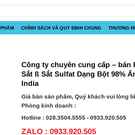
 PHẨM
CHÍNH SÁCH VÀ QUY ĐỊNH CHUNG
THƯƠNG H
Công ty chuyên cung cấp – bán
Sắt ß Sắt Sulfat Dạng Bột 98% Ấ
India
Giá bán sản phẩm, Quý khách vui lòng li
Phòng kinh doanh :
Hotline : 028.3504.5555 - 0933.920.505
ZALO : 0933.920.505