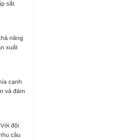
ấp sắt
 khả năng
ản xuất
hía cạnh
ên và đảm
 Với đội
 nhu cầu