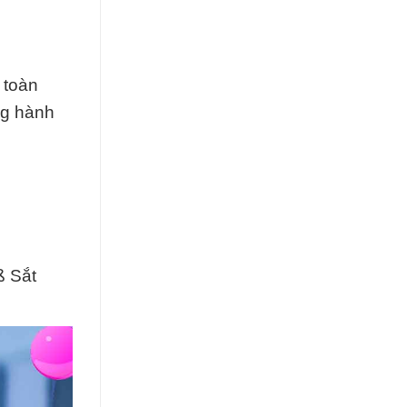
 toàn
ng hành
ß Sắt