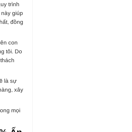
uy trình
 này giúp
hất, đồng
rên con
g tôi. Do
 thách
ẽ là sự
hàng, xây
rong mọi