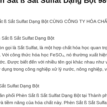
n Sắt ß Sắt Sulfat Dạng Bột 9
 ß Sắt Sulfat Dạng Bột CÙNG CÔNG TY HÓA CH
 Sắt ß Sắt Sulfat Dạng Bột
n gọi là Sắt Sulfat, là một hợp chất hóa học quan t
u. Với công thức hóa học FeSO₄, nó thường xuất hiệ
ớc. Được biết đến với nhiều tên gọi khác nhau như vi
 dụng trong công nghiệp xử lý nước, nông nghiệp, 
Sắt Sulfat Dạng Bột
ân phối Phèn Sắt ß Sắt Sulfat Dạng Bột tại Thành p
à tiềm năng của hóa chất này. Phèn Sắt ß Sắt Sulf