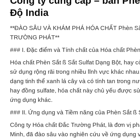
Công ty cung cấp – bán Phè
Độ India
**ĐÀO SÂU VÀ KHÁM PHÁ HÓA CHẤT Phèn Sắt
TRƯỜNG PHÁT**
### I. Đặc điểm và Tính chất của Hóa chất Phèn
Hóa chất Phèn Sắt ß Sắt Sulfat Dạng Bột, hay cò
sử dụng rộng rãi trong nhiều lĩnh vực khác nha
dạng tinh thể xanh lá cây và có tính tan trong nư
hay đồng sulfate, hóa chất này chủ yếu được sử
ứng dụng khác.
### II. Ứng dụng và Tiềm năng của Phèn Sắt ß 
Công ty Hóa chất Đắc Trường Phát, là đơn vị ph
Minh, đã đào sâu vào nghiên cứu về ứng dụng v