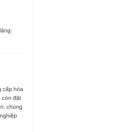
đăng:
g cấp hóa
 còn đặt
ển, chúng
 nghiệp