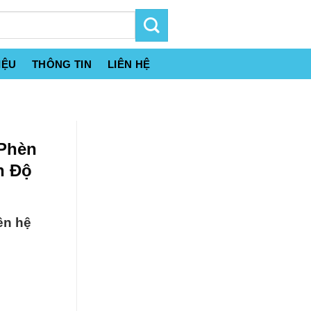
IỆU
THÔNG TIN
LIÊN HỆ
 Phèn
n Độ
ên hệ