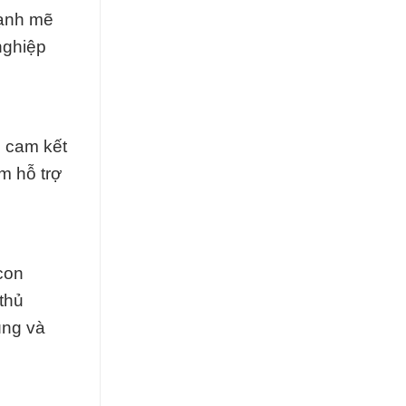
mạnh mẽ
nghiệp
i cam kết
m hỗ trợ
con
thủ
ùng và