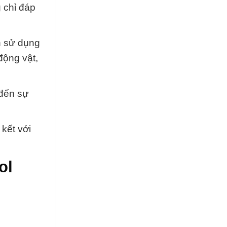
 chỉ đáp
ch sử dụng
động vật,
 đến sự
kết với
ol