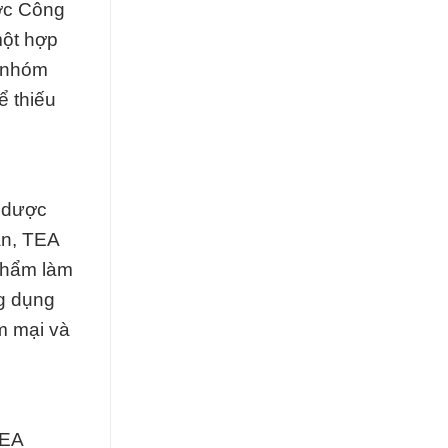
ợc Công
một hợp
t nhóm
ể thiếu
, dược
ân, TEA
phẩm làm
g dụng
m mại và
TEA