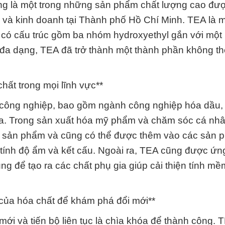
ỏng là một trong những sản phẩm chất lượng cao đư
và kinh doanh tại Thành phố Hồ Chí Minh. TEA là 
có cấu trúc gồm ba nhóm hydroxyethyl gắn với mộ
 đa dạng, TEA đã trở thành một thành phần không th
ất trong mọi lĩnh vực**
 công nghiệp, bao gồm ngành công nghiệp hóa dầu
rửa. Trong sản xuất hóa mỹ phẩm và chăm sóc cá nh
c sản phẩm và cũng có thể được thêm vào các sản 
tính độ ẩm và kết cấu. Ngoài ra, TEA cũng được ứn
g để tạo ra các chất phụ gia giúp cải thiện tính mề
 của hóa chất để khám phá đổi mới**
ới và tiến bộ liên tục là chìa khóa để thành công. 