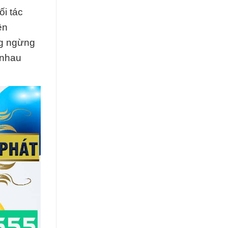
i tác
ên
ng ngừng
 nhau