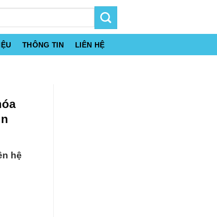
IỆU
THÔNG TIN
LIÊN HỆ
hóa
in
ên hệ