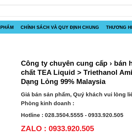
 PHẨM
CHÍNH SÁCH VÀ QUY ĐỊNH CHUNG
THƯƠNG H
Công ty chuyên cung cấp › bán 
chất TEA Liquid > Triethanol Am
Dạng Lỏng 99% Malaysia
Giá bán sản phẩm, Quý khách vui lòng li
Phòng kinh doanh :
Hotline : 028.3504.5555 - 0933.920.505
ZALO : 0933.920.505