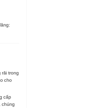
đăng:
rãi trong
ao cho
ng cấp
y, chúng