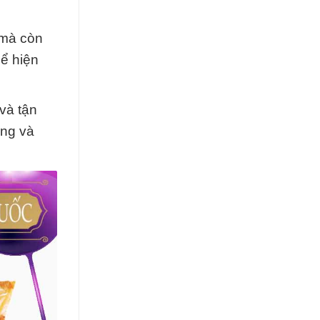
 mà còn
hể hiện
 và tận
ợng và