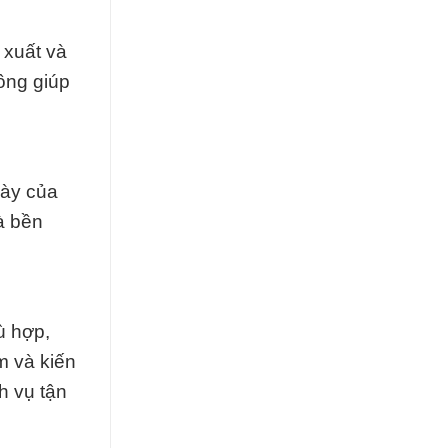
 xuất và
ông giúp
gày của
à bền
ù hợp,
m và kiến
h vụ tận