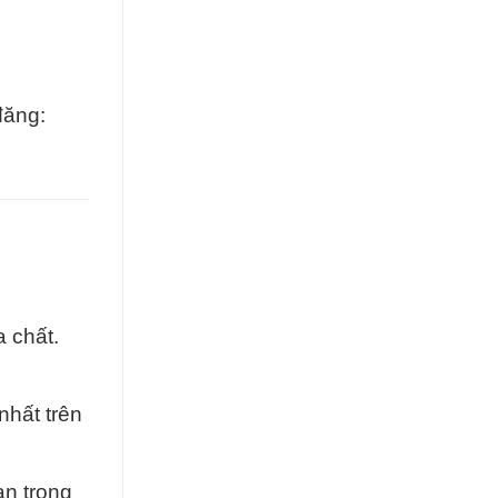
đăng:
 chất.
nhất trên
an trọng