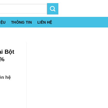
IỆU
THÔNG TIN
LIÊN HỆ
i Bột
1%
ên hệ