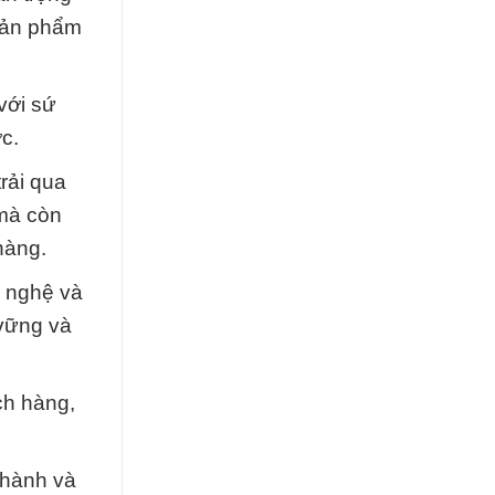
 sản phẩm
với sứ
c.
rải qua
 mà còn
hàng.
g nghệ và
 vững và
ch hàng,
 hành và