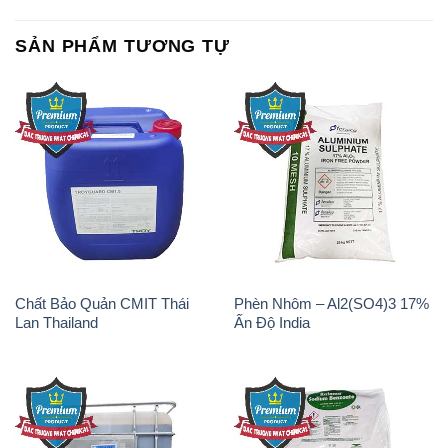
SẢN PHẨM TƯƠNG TỰ
Chất Bảo Quản CMIT Thái
Phèn Nhôm – Al2(SO4)3 17%
Lan Thailand
Ấn Độ India