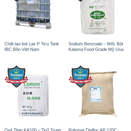
Chất tạo bọt Las P Tico Tank
Sodium Benzoate – Mốc Bột
IBC Bồn Việt Nam
Kalama Food Grade Mỹ Usa
Oxit Titan KA100 – Tio2 Trung
Polymer Diafloc AP 120C