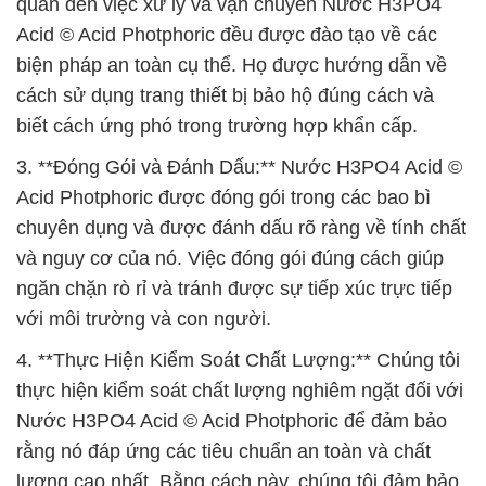
quan đến việc xử lý và vận chuyển Nước H3PO4
Acid © Acid Photphoric đều được đào tạo về các
biện pháp an toàn cụ thể. Họ được hướng dẫn về
cách sử dụng trang thiết bị bảo hộ đúng cách và
biết cách ứng phó trong trường hợp khẩn cấp.
3. **Đóng Gói và Đánh Dấu:** Nước H3PO4 Acid ©
Acid Photphoric được đóng gói trong các bao bì
chuyên dụng và được đánh dấu rõ ràng về tính chất
và nguy cơ của nó. Việc đóng gói đúng cách giúp
ngăn chặn rò rỉ và tránh được sự tiếp xúc trực tiếp
với môi trường và con người.
4. **Thực Hiện Kiểm Soát Chất Lượng:** Chúng tôi
thực hiện kiểm soát chất lượng nghiêm ngặt đối với
Nước H3PO4 Acid © Acid Photphoric để đảm bảo
rằng nó đáp ứng các tiêu chuẩn an toàn và chất
lượng cao nhất. Bằng cách này, chúng tôi đảm bảo