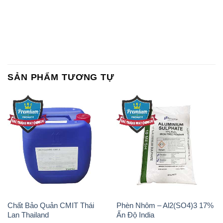
SẢN PHẨM TƯƠNG TỰ
Chất Bảo Quản CMIT Thái
Phèn Nhôm – Al2(SO4)3 17%
Lan Thailand
Ấn Độ India