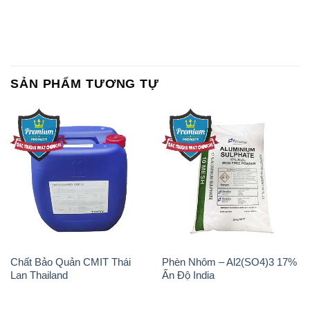
SẢN PHẨM TƯƠNG TỰ
Chất Bảo Quản CMIT Thái
Phèn Nhôm – Al2(SO4)3 17%
Lan Thailand
Ấn Độ India