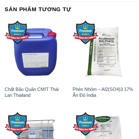
SẢN PHẨM TƯƠNG TỰ
Chất Bảo Quản CMIT Thái
Phèn Nhôm – Al2(SO4)3 17%
Lan Thailand
Ấn Độ India