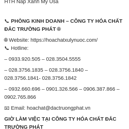
🌐 Website: https://hoachatxulynuoc.com/
📞 Hotline:
– 0933.920.505 – 028.3504.5555
– 028.3756.1835 – 028.3756.1840 –
028.3756.1841- 028.3756.1842
– 0932.660.696 – 0901.326.566 – 0906.387.866 –
0902.765.866
📧 Email: hoachat@dactruongphat.vn
GIỜ LÀM VIỆC TẠI CÔNG TY HÓA CHẤT ĐẮC
TRƯỜNG PHÁT
Thời gian làm việc
tại Hóa Chất Đắc Trường Phát
được tổ chức như sau:
Thứ 2 đến thứ 6: Buổi sáng: từ 8h đến 11h – Buổi