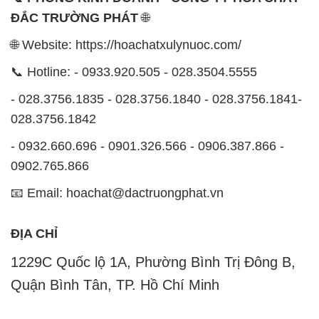
- 028.3756.1835 - 028.3756.1840 - 028.3756.1841-
028.3756.1842
- 0932.660.696 - 0901.326.566 - 0906.387.866 -
0902.765.866
📧 Email: hoachat@dactruongphat.vn
ĐỊA CHỈ
1229C Quốc lộ 1A, Phường Bình Trị Đông B,
Quận Bình Tân, TP. Hồ Chí Minh
CÔNG TY XNK TM SX HÓA CHẤT ĐẮC TRƯỜNG
PHÁT
Công ty Hóa Chất Đắc Trường Phát tự hào là một