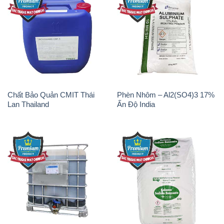
Chất Bảo Quản CMIT Thái
Phèn Nhôm – Al2(SO4)3 17%
Lan Thailand
Ấn Độ India
Chất tạo bọt Las P Tico Tank
Sodium Benzoate – Mốc Bột
IBC Bồn Việt Nam
Kalama Food Grade Mỹ Usa