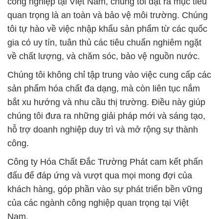
Chúng tôi không chỉ tập trung vào việc cung cấp các
sản phẩm hóa chất đa dạng, mà còn liên tục nắm
bắt xu hướng và nhu cầu thị trường. Điều này giúp
chúng tôi đưa ra những giải pháp mới và sáng tạo,
hỗ trợ doanh nghiệp duy trì và mở rộng sự thành
công.
Công ty Hóa Chất Đắc Trường Phát cam kết phấn
đấu để đáp ứng và vượt qua mọi mong đợi của
khách hàng, góp phần vào sự phát triển bền vững
của các ngành công nghiệp quan trọng tại Việt
Nam.
# Bán _ cung cấp hóa chất Calcium Hypochlorite ›
CAOCL2 Dạng Hạt 70% HTH Nắp Xanh Mỹ Usa
# Đơn vị chuyên cung cấp # bán hóa chất Calcium
Hypochlorite › CAOCL2 Dạng Hạt 70% HTH Nắp