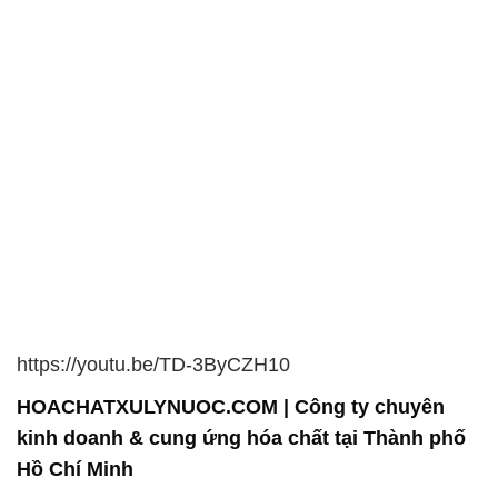
https://youtu.be/TD-3ByCZH10
HOACHATXULYNUOC.COM | Công ty chuyên
kinh doanh & cung ứng hóa chất tại Thành phố
Hồ Chí Minh
Công ty Hóa Chất Đắc Trường Phát không chỉ là
một đơn vị cung cấp hóa chất mà còn là đối tác
đáng tin cậy, hỗ trợ tối ưu hóa quy trình sản xuất
cho các doanh nghiệp. Cam kết của chúng tôi là chỉ