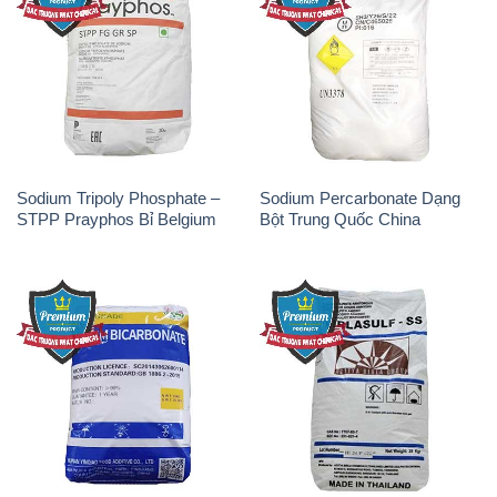
Sodium Tripoly Phosphate –
Sodium Percarbonate Dạng
STPP Prayphos Bỉ Belgium
Bột Trung Quốc China
Sodium Bicarbonate – Bicar
Natri Sunphit – NA2SO3 Thái
NaHCO3 Hunan Trung Quốc
Lan
China