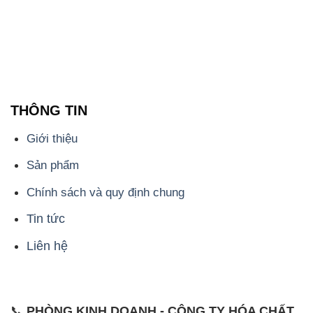
THÔNG TIN
Giới thiệu
Sản phẩm
Chính sách và quy định chung
Tin tức
Liên hệ
📞
PHÒNG KINH DOANH - CÔNG TY HÓA CHẤT
ĐẮC TRƯỜNG PHÁT
🌐
🌐 Website: https://hoachatxulynuoc.com/
📞 Hotline: - 0933.920.505 - 028.3504.5555