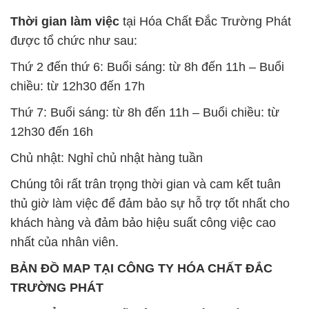
chiều: từ 12h30 đến 17h
Thứ 7: Buổi sáng: từ 8h đến 11h – Buổi chiều: từ
12h30 đến 16h
Chủ nhật: Nghỉ chủ nhật hàng tuần
Chúng tôi rất trân trọng thời gian và cam kết tuân
thủ giờ làm việc để đảm bảo sự hỗ trợ tốt nhất cho
khách hàng và đảm bảo hiệu suất công việc cao
nhất của nhân viên.
BẢN ĐỒ MAP TẠI CÔNG TY HÓA CHẤT ĐẮC
TRƯỜNG PHÁT
ĐỊA CHỈ: 1229C Quốc lộ 1A, Phường Bình Trị
Đông B, Quận Bình Tân, Sài Gòn TP. Hồ Chí
Minh