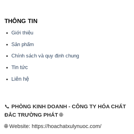
Sản phẩm
Chính sách và quy định chung
Tin tức
Liên hệ
📞
PHÒNG KINH DOANH - CÔNG TY HÓA CHẤT
ĐẮC TRƯỜNG PHÁT
🌐
🌐 Website: https://hoachatxulynuoc.com/
📞 Hotline: - 0933.920.505 - 028.3504.5555
- 028.3756.1835 - 028.3756.1840 - 028.3756.1841-
028.3756.1842
- 0932.660.696 - 0901.326.566 - 0906.387.866 -