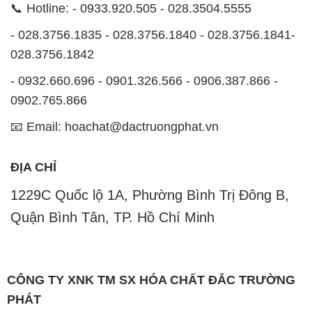
0902.765.866
📧 Email: hoachat@dactruongphat.vn
ĐỊA CHỈ
1229C Quốc lộ 1A, Phường Bình Trị Đông B,
Quận Bình Tân, TP. Hồ Chí Minh
CÔNG TY XNK TM SX HÓA CHẤT ĐẮC TRƯỜNG
PHÁT
Công ty Hóa Chất Đắc Trường Phát tự hào là một
đơn vị hàng đầu trong lĩnh vực kinh doanh, phân phối
các loại hóa chất công nghiệp tại TP. Hồ Chí Minh.
Chúng tôi cam kết mang đến cho khách hàng sự hài