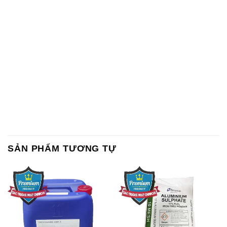
SẢN PHẨM TƯƠNG TỰ
Chất Bảo Quản CMIT Thái
Phèn Nhôm – Al2(SO4)3 17%
Lan Thailand
Ấn Độ India