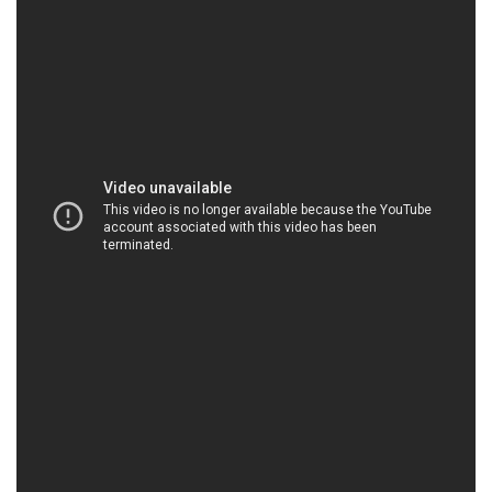
HOACHATXULYNUOC.COM | Công ty bán / kinh
doanh hóa chất tại Thành phố Hồ Chí Minh