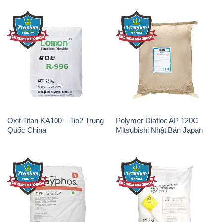
Oxit Titan KA100 – Tio2 Trung
Polymer Diafloc AP 120C
Quốc China
Mitsubishi Nhật Bản Japan
Sodium Tripoly Phosphate –
Sodium Percarbonate Dạng
STPP Prayphos Bỉ Belgium
Bột Trung Quốc China