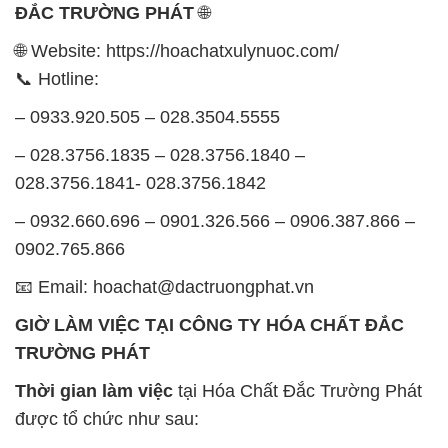
– 028.3756.1835 – 028.3756.1840 –
028.3756.1841- 028.3756.1842
– 0932.660.696 – 0901.326.566 – 0906.387.866 –
0902.765.866
📧 Email: hoachat@dactruongphat.vn
GIỜ LÀM VIỆC TẠI CÔNG TY HÓA CHẤT ĐẮC
TRƯỜNG PHÁT
Thời gian làm việc
tại Hóa Chất Đắc Trường Phát
được tổ chức như sau:
Thứ 2 đến thứ 6: Buổi sáng: từ 8h đến 11h – Buổi
chiều: từ 12h30 đến 17h
Thứ 7: Buổi sáng: từ 8h đến 11h – Buổi chiều: từ
12h30 đến 16h