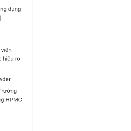
ứng dụng
|
 viên
 hiểu rõ
wder
 Trường
dụng HPMC