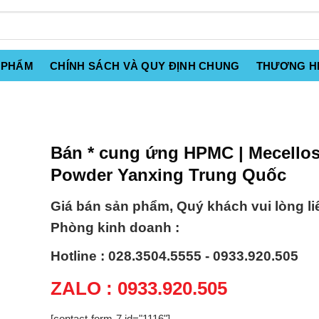
 PHẨM
CHÍNH SÁCH VÀ QUY ĐỊNH CHUNG
THƯƠNG H
Bán * cung ứng HPMC | Mecello
Powder Yanxing Trung Quốc
Giá bán sản phẩm, Quý khách vui lòng li
Phòng kinh doanh :
Hotline : 028.3504.5555 - 0933.920.505
ZALO : 0933.920.505
[contact-form-7 id="1116"]