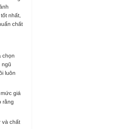
 ảnh
tốt nhất,
huẩn chất
a chọn
i ngũ
ôi luôn
 mức giá
o rằng
 và chất