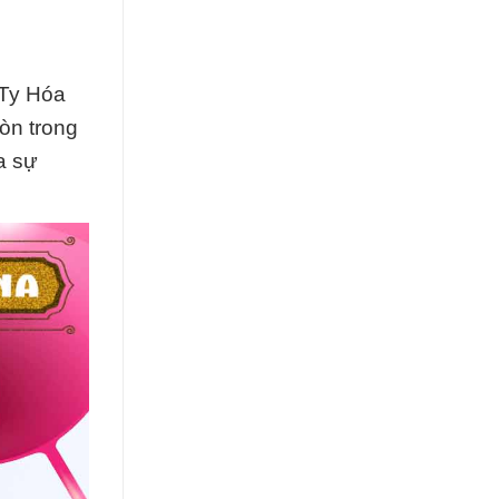
 Ty Hóa
òn trong
a sự