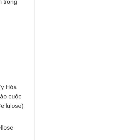
n trong
Ty Hóa
vào cuộc
ellulose)
llose