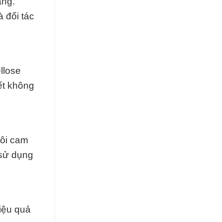
ăng.
 đối tác
llose
ết không
tôi cam
 sử dụng
iệu quả