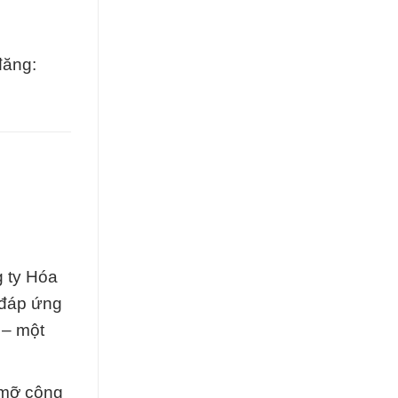
đăng:
g ty Hóa
 đáp ứng
 – một
 mỡ công