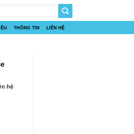
IỆU
THÔNG TIN
LIÊN HỆ
se
ên hệ