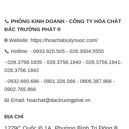
📞
PHÒNG KINH DOANH - CÔNG TY HÓA CHẤT
ĐẮC TRƯỜNG PHÁT
🌐
🌐 Website: https://hoachatxulynuoc.com/
📞 Hotline: - 0933.920.505 - 028.3504.5555
- 028.3756.1835 - 028.3756.1840 - 028.3756.1841-
028.3756.1842
- 0932.660.696 - 0901.326.566 - 0906.387.866 -
0902.765.866
📧 Email: hoachat@dactruongphat.vn
ĐỊA CHỈ
1229C Quốc lộ 1A, Phường Bình Trị Đông B,