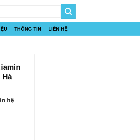
IỆU
THÔNG TIN
LIÊN HỆ
diamin
e Hà
ên hệ