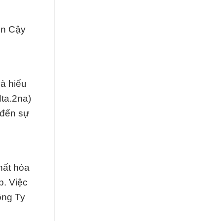
in Cậy
và hiểu
dta.2na)
 đến sự
hất hóa
p. Việc
ông Ty