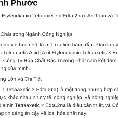
Bình Phước
t Etylendiamin Tetraaxetic × Edta.2na): An Toàn và T
a Chất trong Ngành Công Nghiệp
toàn với hóa chất là một ưu tiên hàng đầu. Đào tạo 
 Tetraacetic Acid (Axit Etylendiamin Tetraaxetic × E
đội. Công Ty Hóa Chất Đắc Trường Phát cam kết đem
àng của mình.
ng Lớn và Chi Tiết
min Tetraaxetic × Edta.2na) là một trong những hợp c
vực khác nhau như y tế, công nghiệp, và nông nghiệ
diamin Tetraaxetic × Edta.2na là điều cần thiết, và C
tin đáng tin cậy về loại hóa chất này.