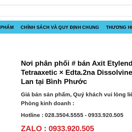
 PHẨM
CHÍNH SÁCH VÀ QUY ĐỊNH CHUNG
THƯƠNG H
Nơi phân phối # bán Axit Etylen
Tetraaxetic × Edta.2na Dissolvin
Lan tại Bình Phước
Giá bán sản phẩm, Quý khách vui lòng li
Phòng kinh doanh :
Hotline : 028.3504.5555 - 0933.920.505
ZALO : 0933.920.505