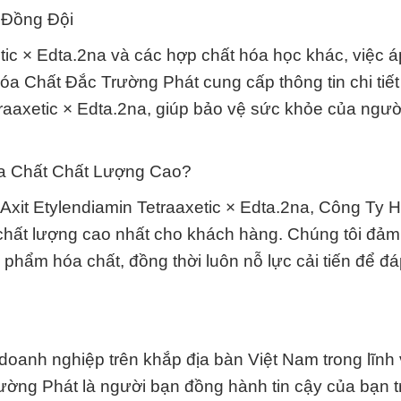
 Đồng Đội
xetic × Edta.2na và các hợp chất hóa học khác, việc 
óa Chất Đắc Trường Phát cung cấp thông tin chi tiế
traaxetic × Edta.2na, giúp bảo vệ sức khỏe của ngườ
a Chất Chất Lượng Cao?
 Axit Etylendiamin Tetraaxetic × Edta.2na, Công Ty 
hất lượng cao nhất cho khách hàng. Chúng tôi đảm
 phẩm hóa chất, đồng thời luôn nỗ lực cải tiến để đ
c doanh nghiệp trên khắp địa bàn Việt Nam trong lĩn
ờng Phát là người bạn đồng hành tin cậy của bạn t