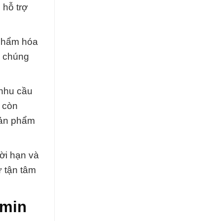
 hỗ trợ
 phẩm hóa
à chúng
 nhu cầu
 còn
sản phẩm
ời hạn và
ự tận tâm
amin