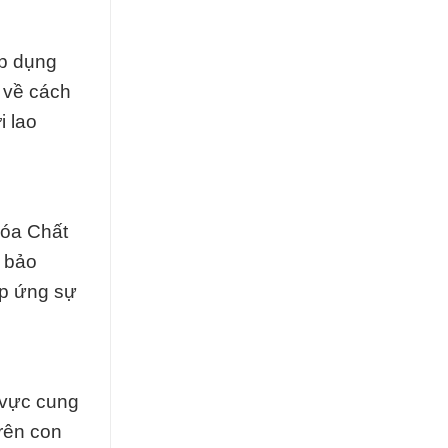
áp dụng
t về cách
i lao
Hóa Chất
 bảo
áp ứng sự
h vực cung
rên con