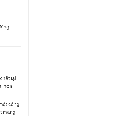
đăng:
chất tại
ại hóa
 một công
ết mang