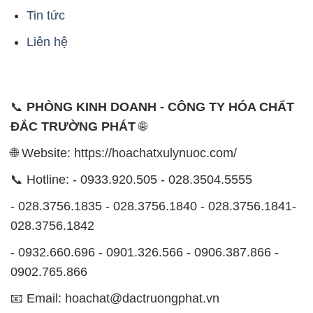
📞
PHÒNG KINH DOANH - CÔNG TY HÓA CHẤT
ĐẮC TRƯỜNG PHÁT
🌐
🌐 Website: https://hoachatxulynuoc.com/
📞 Hotline: - 0933.920.505 - 028.3504.5555
- 028.3756.1835 - 028.3756.1840 - 028.3756.1841-
028.3756.1842
- 0932.660.696 - 0901.326.566 - 0906.387.866 -
0902.765.866
📧 Email: hoachat@dactruongphat.vn
ĐỊA CHỈ
1229C Quốc lộ 1A, Phường Bình Trị Đông B,
Quận Bình Tân, TP. Hồ Chí Minh