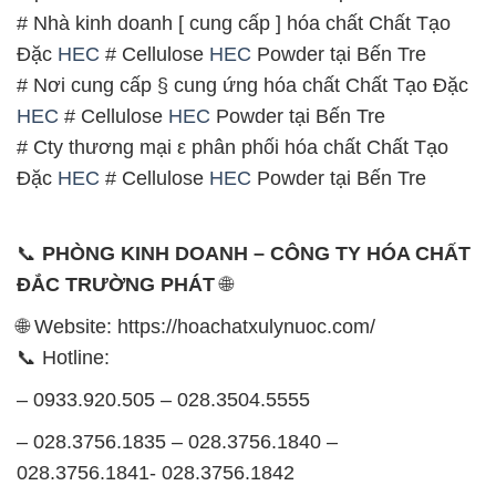
# Cty thương mại ε phân phối hóa chất Chất Tạo
Đặc
HEC
# Cellulose
HEC
Powder tại Bến Tre
📞
PHÒNG KINH DOANH – CÔNG TY HÓA CHẤT
ĐẮC TRƯỜNG PHÁT
🌐
🌐 Website: https://hoachatxulynuoc.com/
📞 Hotline:
– 0933.920.505 – 028.3504.5555
– 028.3756.1835 – 028.3756.1840 –
028.3756.1841- 028.3756.1842
– 0932.660.696 – 0901.326.566 – 0906.387.866 –
0902.765.866
📧 Email: hoachat@dactruongphat.vn
GIỜ LÀM VIỆC TẠI CÔNG TY HÓA CHẤT ĐẮC