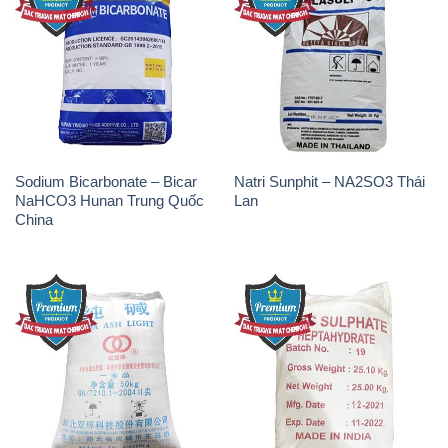
Sodium Bicarbonate – Bicar
Natri Sunphit – NA2SO3 Thái
NaHCO3 Hunan Trung Quốc
Lan
China
Soda Ash Light – NA2CO3 2
Kẽm Sunfat – ZNSO4.7H2O
Vòng Tròn Hubei Shuanghuan
Ấn Độ India
Trung Quốc China