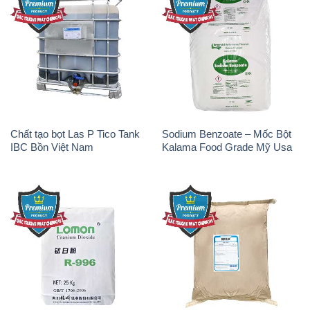
Chất tạo bọt Las P Tico Tank
Sodium Benzoate – Mốc Bột
IBC Bồn Việt Nam
Kalama Food Grade Mỹ Usa
Oxit Titan KA100 – Tio2 Trung
Polymer Diafloc AP 120C
Quốc China
Mitsubishi Nhật Bản Japan