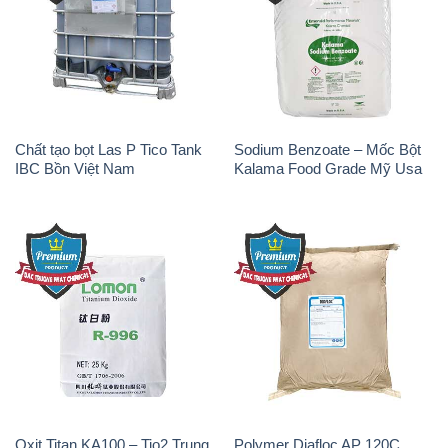
Chất tạo bọt Las P Tico Tank
Sodium Benzoate – Mốc Bột
IBC Bồn Việt Nam
Kalama Food Grade Mỹ Usa
Oxit Titan KA100 – Tio2 Trung
Polymer Diafloc AP 120C