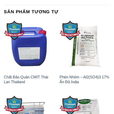
SẢN PHẨM TƯƠNG TỰ
Chất Bảo Quản CMIT Thái
Phèn Nhôm – Al2(SO4)3 17%
Lan Thailand
Ấn Độ India