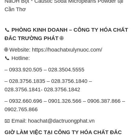
NaOH Bột * Caustic Soda Micropearls Powder tại
Cần Thơ
📞
PHÒNG KINH DOANH – CÔNG TY HÓA CHẤT
ĐẮC TRƯỜNG PHÁT
🌐
🌐 Website: https://hoachatxulynuoc.com/
📞 Hotline:
– 0933.920.505 – 028.3504.5555
– 028.3756.1835 – 028.3756.1840 –
028.3756.1841- 028.3756.1842
– 0932.660.696 – 0901.326.566 – 0906.387.866 –
0902.765.866
📧 Email: hoachat@dactruongphat.vn
GIỜ LÀM VIỆC TẠI CÔNG TY HÓA CHẤT ĐẮC