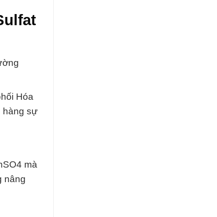
ulfat
rường
phối Hóa
h hàng sự
 ZnSO4 mà
g nâng