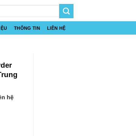
IỆU
THÔNG TIN
LIÊN HỆ
der
Trung
ên hệ