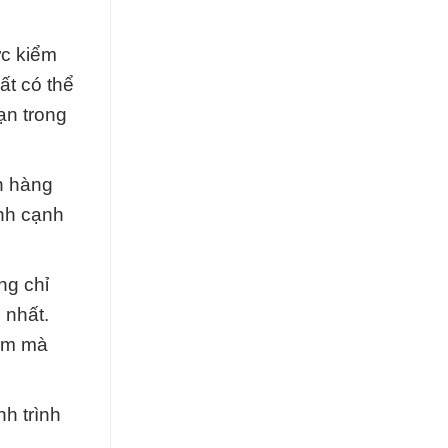
ợc kiểm
ất có thể
ạn trong
h hàng
ính cạnh
ng chỉ
 nhất.
hẩm mà
h trình