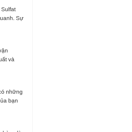
 Sulfat
quanh. Sự
 vận
uất và
 có những
của bạn