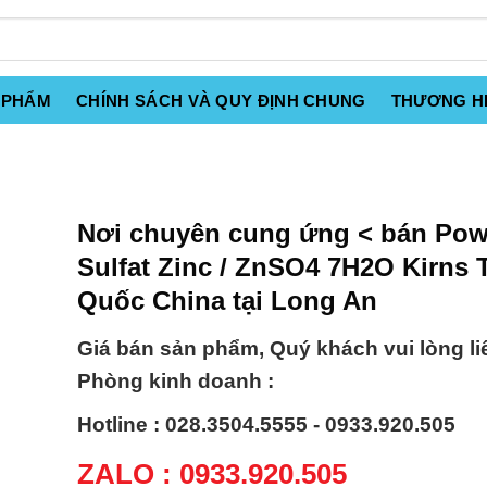
 PHẨM
CHÍNH SÁCH VÀ QUY ĐỊNH CHUNG
THƯƠNG H
Nơi chuyên cung ứng < bán Pow
Sulfat Zinc / ZnSO4 7H2O Kirns 
Quốc China tại Long An
Giá bán sản phẩm, Quý khách vui lòng li
Phòng kinh doanh :
Hotline : 028.3504.5555 - 0933.920.505
ZALO : 0933.920.505