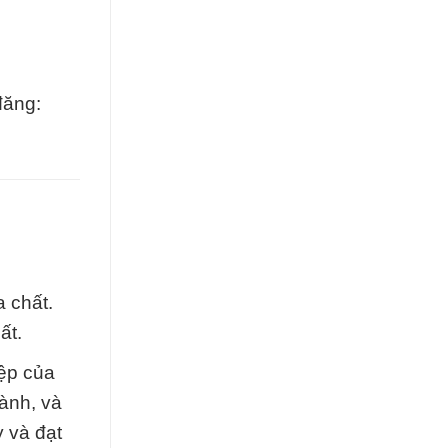
đăng:
 chất.
ất.
ệp của
ành, và
 và đạt