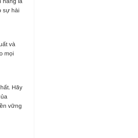
n hàng là
 sự hài
uất và
ho mọi
chất. Hãy
của
bền vững